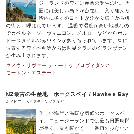
ジーランドのワイン産業の誕生の地。周
囲には美しい島々が点在し、入り組んだ
湾内に多くのヨットが浮かぶ様子から帆
の街とも呼ばれています。 温暖で湿度が高い地域なの
でカベルネ・ソーヴィニヨン、メルローなどからボル
ドースタイルの赤ワインが多く造られています。東に
位置するワイヘキ等からは世界クラスのグランヴァン
が生み出されます。
クメウ・リヴァー
テ・モトゥ
プロヴィダンス
モートン・エステート
NZ最古の生産地 ホークスベイ / Hawke's Bay
ネイピア、ヘイスティングスなど
美しい海岸と温暖な気候のホークスベ
イ。ニュージーランドでは最も日照時間
が長く、最も暖かく、一番雨の少ない地