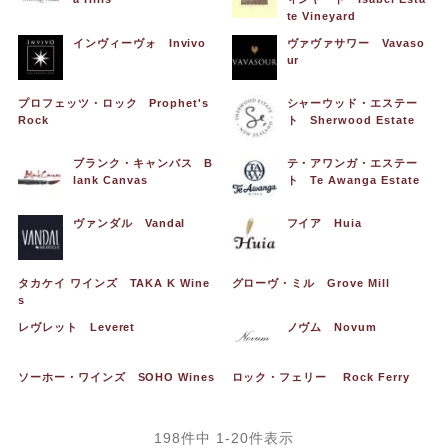
te Vineyard
インヴィーヴォ Invivo
ヴァヴァサワー Vavaso
ur
プロフェッツ・ロック Prophet's
シャーウッド・エステー
Rock
ト Sherwood Estate
ブランク・キャンバス B
テ・アワンガ・エステー
lank Canvas
ト Te Awanga Estate
ヴァンダル Vandal
フイア Huia
タカケイ ワインズ TAKA K Wine
グローヴ・ミル Grove Mill
s
レヴレット Leveret
ノヴム Novum
ソーホー・ワインズ SOHO Wines
ロック・フェリー Rock Ferry
198
件中
1
-
20
件表示