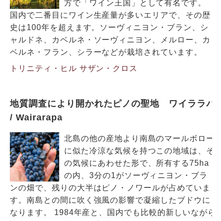
方で「ワイン王国」として有名です。
国内で二番目にワイン生産量が多いエリアで、その歴
史は100年を超えます。ソーヴィニヨン・ブラン、シ
ャルドネ、カベルネ・ソーヴィニヨン、メルロー、カ
ベルネ・フラン、シラーなどが栽培されています。
トリニティ・ヒル
サザン・クロス
地質調査により開かれたピノの聖地 ワイララパ
/ Wairarapa
北島の他の産地より南島のマールボロー
に似た冷涼な気候を持つこの地域は、そ
の気候にあわせた形で、所有する75ha
の内、3分の1がソーヴィニヨン・ブラ
ンの畑で、残りの大半はピノ・ノワールが占めていま
す。南島との間に吹く強風の影響で凝縮したブドウに
なります。 1984年産と、国内でも比較的新しいながら