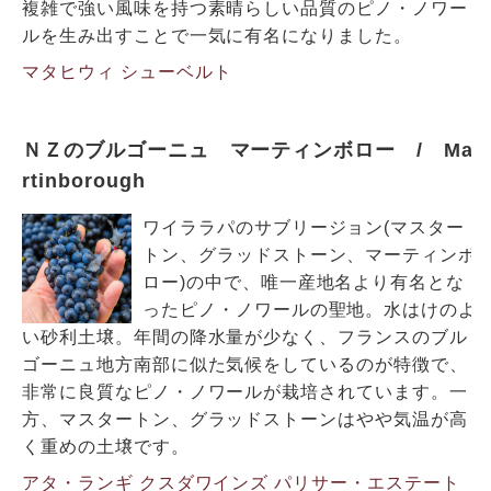
複雑で強い風味を持つ素晴らしい品質のピノ・ノワー
ルを生み出すことで一気に有名になりました。
マタヒウィ
シューベルト
ＮＺのブルゴーニュ マーティンボロー / Ma
rtinborough
ワイララパのサブリージョン(マスター
トン、グラッドストーン、マーティンボ
ロー)の中で、唯一産地名より有名とな
ったピノ・ノワールの聖地。水はけのよ
い砂利土壌。年間の降水量が少なく、フランスのブル
ゴーニュ地方南部に似た気候をしているのが特徴で、
非常に良質なピノ・ノワールが栽培されています。一
方、マスタートン、グラッドストーンはやや気温が高
く重めの土壌です。
アタ・ランギ
クスダワインズ
パリサー・エステート