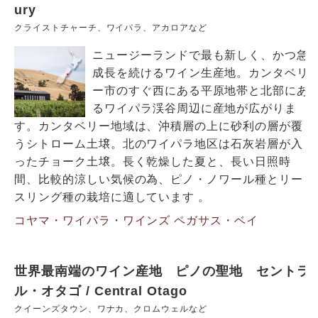
ury
クライストチャーチ、ワイパラ、アカロアなど
ニュージーランドで最も新しく、かつ急
成長を続けるワイン生産地。カンタベリ
ー市のすぐ西にある平原地帯と北部にあ
るワイパラ渓谷周辺に産地が広がりま
す。カンタベリー地域は、沖積層の上に砂利の層が覆
うシトローム土壌。北のワイパラ地区は石灰岩層が入
ったチョーク土壌。長く乾燥した夏と、長い日照時
間、比較的涼しい気候の為、ピノ・ノワール種とリー
スリング種の栽培に適しています 。
コヤマ・ワイパラ・ワインズ
ペガサス・ベイ
世界最南端のワイン産地 ピノの聖地 セントラ
ル・オタゴ / Central Otago
クイーンズタウン、ワナカ、クロムウェルなど