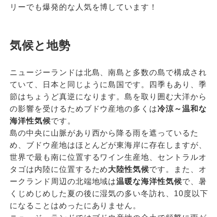
リーでも爆発的な人気を博しています！
気候と地勢
ニュージーランドは北島、南島と多数の島で構成され
ていて、日本と同じように島国です。四季もあり、季
節はちょうど真逆になります。島を取り囲む大洋から
の影響を受けるためブドウ産地の多くは
冷涼～温和な
海洋性気候
です。
島の中央に山脈があり西から降る雨を遮っているた
め、ブドウ産地はほとんどが東海岸に存在しますが、
世界で最も南に位置するワイン生産地、セントラルオ
タゴは内陸に位置するため
大陸性気候
です。また、オ
ークランド周辺の北端地域は
温暖な海洋性気候
で、暑
くじめじめした夏の後に湿気の多い冬訪れ、10度以下
になることはめったにありません。