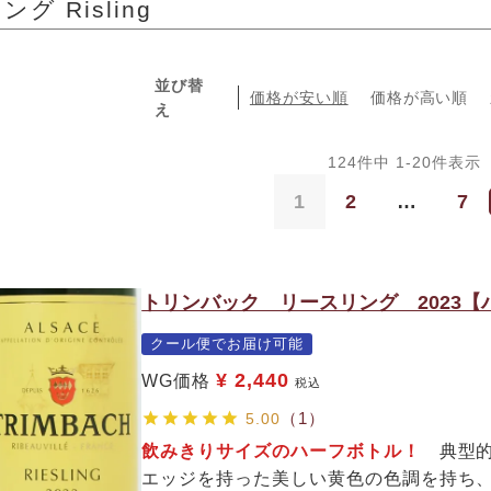
グ Risling
並び替
価格が安い順
価格が高い順
え
124
件中
1
-
20
件表示
1
2
…
7
トリンバック リースリング 2023
クール便でお届け可能
¥
2,440
WG価格
税込
（1）
5.00
飲みきりサイズのハーフボトル！
典型的
エッジを持った美しい黄色の色調を持ち