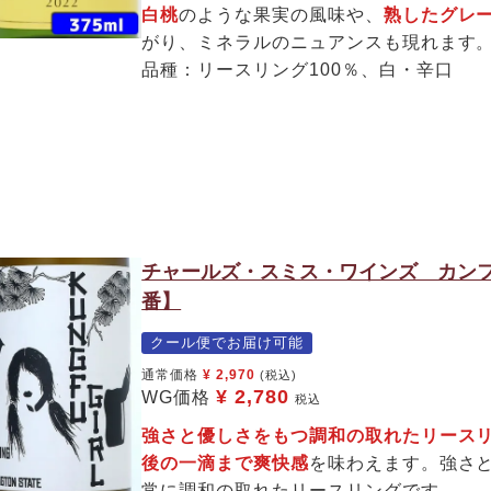
白桃
のような果実の風味や、
熟したグレ
がり、ミネラルのニュアンスも現れます
品種：リースリング100％、白・辛口
チャールズ・スミス・ワインズ カンフ
番】
クール便でお届け可能
通常価格
¥
2,970
(税込)
¥
2,780
WG価格
税込
強さと優しさをもつ調和の取れたリー
後の一滴まで爽快感
を味わえます。強さ
常に調和の取れたリースリングです。