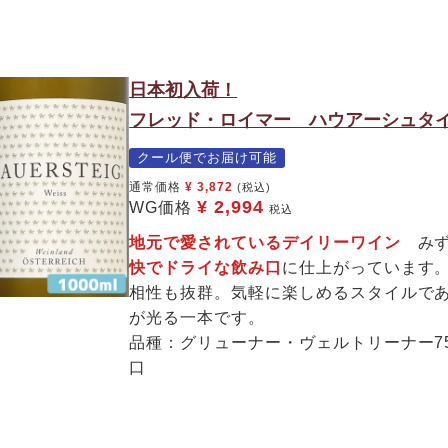
日本初入荷！
フレッド・ロイマー ハウアーシュタイク
クール便でお届け可能
通常価格
¥
3,872
(税込)
¥
2,994
WG価格
税込
地元で愛されているデイリーワイン
みず
快でドライな飲み口
に仕上がっています
相性も抜群。気軽に楽しめるスタイルで
が光る一本です。
品種：グリューナー・ヴェルトリーナー7
口