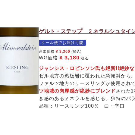
ゲルト・ステップ ミネラルシュタイン
クール便でお届け可能
通常価格
¥
3,300
(税込)
¥
3,180
WG価格
税込
ジャンシス・ロビンソン氏も絶賛!!絶妙
ゼル地方の粘板岩に覆われた急傾斜から。
ファルツ地方のリースリングが使用され
ツ地域の肉厚感が絶妙にブレンド
された
き感のあるミネラルを感じる、独特のバ
品種：リースリング100％ 白・辛口