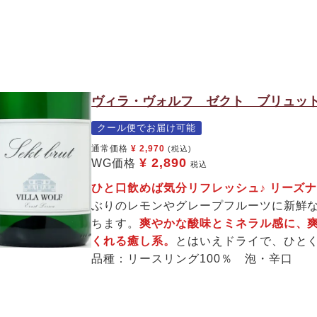
ヴィラ・ヴォルフ ゼクト ブリュット
クール便でお届け可能
通常価格
¥
2,970
(税込)
¥
2,890
WG価格
税込
ひと口飲めば気分リフレッシュ♪ リーズ
ぶりのレモンやグレープフルーツに新鮮
ちます。
爽やかな酸味とミネラル感に、
くれる癒し系。
とはいえドライで、ひと
品種：リースリング100％ 泡・辛口