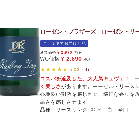
ローゼン・ブラザーズ ローゼン・リー
クール便でお届け可能
通常価格
¥
2,970
(税込)
¥
2,890
WG価格
税込
（8）
5.00
コスパを追及した、大人気キュヴェ！
一
く美しさ
があります。モーゼル・リース
心地良い刺激を感じさせ、繊細な香りを
高さを感じさせます。
品種：リースリング100％ 白・辛口