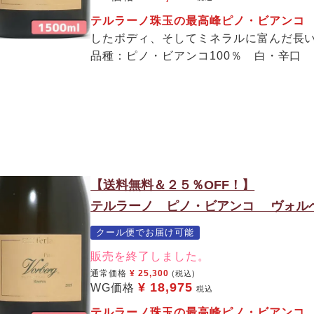
テルラーノ珠玉の最高峰ピノ・ビアン
したボディ、そしてミネラルに富んだ長
品種：ピノ・ビアンコ100％ 白・辛口
【送料無料＆２５％OFF！】
テルラーノ ピノ・ビアンコ ヴォルベ
クール便でお届け可能
販売を終了しました。
通常価格
¥
25,300
(税込)
¥
18,975
WG価格
税込
テルラーノ珠玉の最高峰ピノ・ビアン