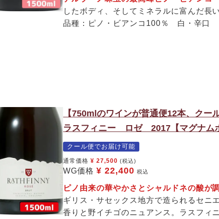
したボディ、そしてミネラルに富んだ長
品種：ピノ・ビアンコ100％ 白・辛口
【750mlのワインが普通便12本、ク
ラスフィニー ロゼ 2017【マグナム
クール便でお届け可能
通常価格
¥
27,500
(税込)
¥
22,400
WG価格
税込
ピノ由来の華やかさとシャルドネの酸が
ギリス・サセックス地方で造られるセニ
香りと野イチゴのニュアンス。ラスフィ