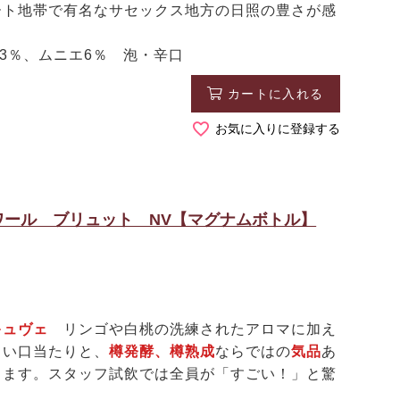
ート地帯で有名なサセックス地方の日照の豊さが感
3％、ムニエ6％ 泡・辛口
カートに入れる
お気に入りに登録する
ール ブリュット NV【マグナムボトル】
キュヴェ
リンゴや白桃の洗練されたアロマに加え
しい口当たりと、
樽発酵、樽熟成
ならではの
気品
あ
ります。スタッフ試飲では全員が「すごい！」と驚