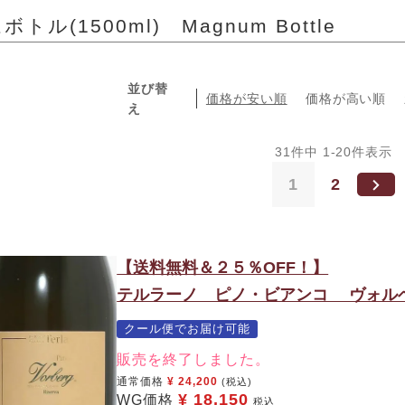
トル(1500ml) Magnum Bottle
並び替
価格が安い順
価格が高い順
え
31
件中
1
-
20
件表示
1
2
【送料無料＆２５％OFF！】
テルラーノ ピノ・ビアンコ ヴォルベ
クール便でお届け可能
販売を終了しました。
通常価格
¥
24,200
(税込)
¥
18,150
WG価格
税込