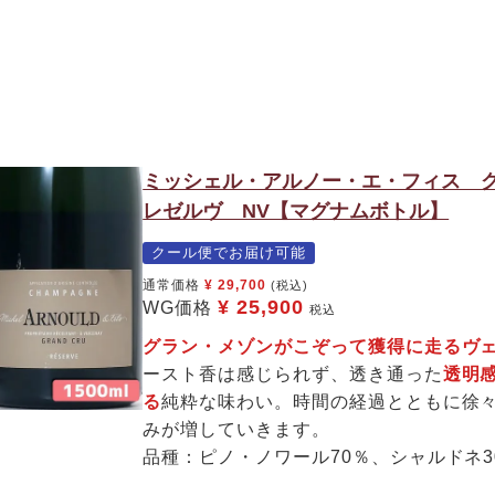
ミッシェル・アルノー・エ・フィス 
レゼルヴ NV【マグナムボトル】
クール便でお届け可能
通常価格
¥
29,700
(税込)
¥
25,900
WG価格
税込
グラン・メゾンがこぞって獲得に走るヴ
ースト香は感じられず、透き通った
透明
る
純粋な味わい。時間の経過とともに徐
みが増していきます。
品種：ピノ・ノワール70％、シャルドネ3