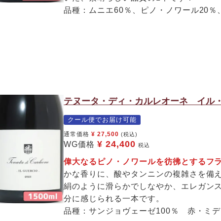
品種：ムニエ60％、ピノ・ノワール20％
テヌータ・ディ・カルレオーネ イル・
クール便でお届け可能
通常価格
¥
27,500
(税込)
¥
24,400
WG価格
税込
偉大なるピノ・ノワールを彷彿とするフ
かな香りに、酸やタンニンの複雑さを備
絹のように滑らかでしなやか、エレガン
分に感じられる一本です。
品種：サンジョヴェーゼ100％ 赤・ミ