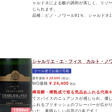
ャルドネによる酸の調和が美しく、リゾ
じられます。
品種：ピノ・ノワール81％、シャルドネ1
シャルリエ・エ・フィス カルト・ノワ
クール便でお届け可能
通常価格
¥
28,600
(税込)
¥
24,400
WG価格
税込
樽発酵・樽熟成で造る気品あふれる代表
てスパイスのニュアンスが感じられ、優
ふれるブリオッシュのフレーバーが広が
いた、素晴らしい品質の1本です！