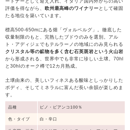
ートナーとして迎え入れ、イタリア国内外からの高い
評価を得ながら、
欧州最高峰のワイナリー
として確固
たる地位を築いています。
標高500-650mにある畑「ヴォルベルグ」。徹底した
収量制限のもと、完熟したブドウのみを選別。アル
ト・アディジェでもテルラーノの地域にのみ見られる
クリスタル等の鉱物を多く含む石英斑岩という火山岩
から形成される、世界中でも非常に珍しい土壌。70hl
と30hlのオーク樽で12カ月熟成。
土壌由来の、美しいフィネスある酸味としっかりした
ボディ、そしてミネラルに富んだ長い余韻が楽しめま
す。
品種
ピノ・ビアンコ100％
色・タイプ
白・辛口