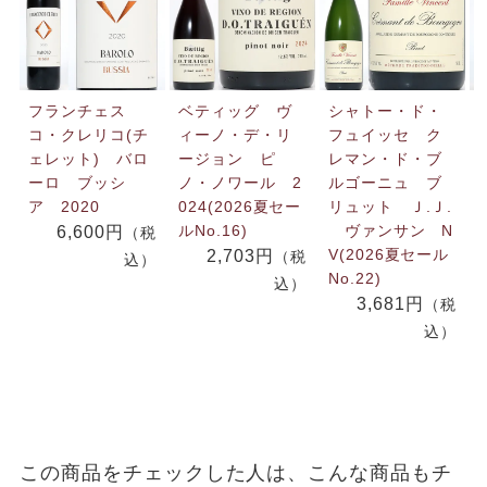
フランチェス
ベティッグ ヴ
シャトー・ド・
コ・クレリコ(チ
ィーノ・デ・リ
フュイッセ ク
ェレット) バロ
ージョン ピ
レマン・ド・ブ
ーロ ブッシ
ノ・ノワール 2
ルゴーニュ ブ
ア 2020
024(2026夏セー
リュット Ｊ.Ｊ.
ルNo.16)
ヴァンサン N
6,600円
（税
V(2026夏セール
2,703円
（税
込）
No.22)
込）
3,681円
（税
込）
この商品をチェックした人は、こんな商品もチ