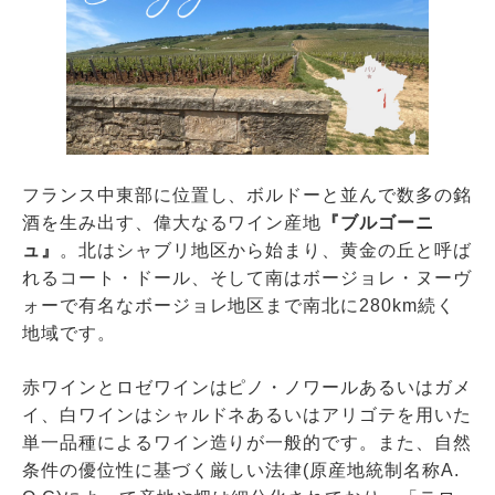
フランス中東部に位置し、ボルドーと並んで数多の銘
酒を生み出す、偉大なるワイン産地
『ブルゴーニ
ュ』
。北はシャブリ地区から始まり、黄金の丘と呼ば
れるコート・ドール、そして南はボージョレ・ヌーヴ
ォーで有名なボージョレ地区まで南北に280km続く
地域です。
赤ワインとロゼワインはピノ・ノワールあるいはガメ
イ、白ワインはシャルドネあるいはアリゴテを用いた
単一品種によるワイン造りが一般的です。また、自然
条件の優位性に基づく厳しい法律(原産地統制名称A.