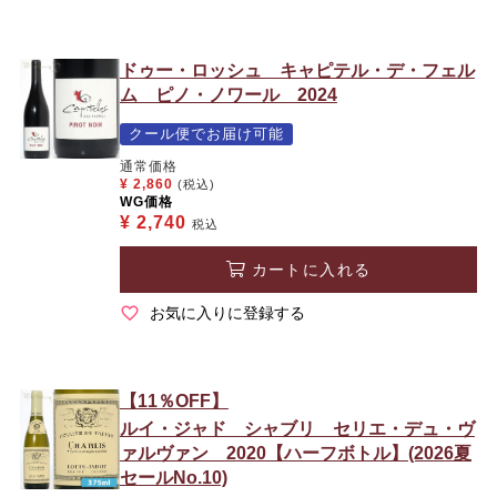
ドゥー・ロッシュ キャピテル・デ・フェル
ム ピノ・ノワール 2024
クール便でお届け可能
通常価格
¥
2,860
(税込)
WG価格
¥
2,740
税込
カートに入れる
お気に入りに登録する
【11％OFF】
ルイ・ジャド シャブリ セリエ・デュ・ヴ
ァルヴァン 2020【ハーフボトル】(2026夏
セールNo.10)