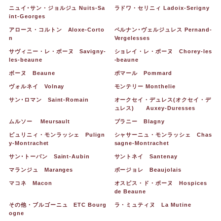
ニュイ･サン・ジョルジュ Nuits-Sa
ラドワ・セリニィ Ladoix-Serigny
int-Georges
アロース・コルトン Aloxe-Corto
ペルナン･ヴェルジュレス Pernand-
n
Vergelesses
サヴィニー・レ・ボーヌ Savigny-
ショレイ・レ・ボーヌ Chorey-les
les-beaune
-beaune
ボーヌ Beaune
ポマール Pommard
ヴォルネイ Volnay
モンテリー Monthelie
サン･ロマン Saint-Romain
オークセイ・デュレス(オクセイ・デ
ュレス) Auxey-Duresses
ムルソー Meursault
ブラニー Blagny
ピュリニィ・モンラッシェ Pulign
シャサーニュ・モンラッシェ Chas
y-Montrachet
sagne-Montrachet
サン･トーバン Saint-Aubin
サントネイ Santenay
マランジュ Maranges
ボージョレ Beaujolais
マコネ Macon
オスピス・ド・ボーヌ Hospices
de Beaune
その他・ブルゴーニュ ETC Bourg
ラ・ミュティヌ La Mutine
ogne