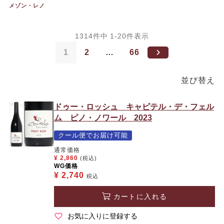
メゾン・レノ
1314
件中
1
-
20
件表示
1
2
…
66
並び替え
ドゥー・ロッシュ キャピテル・デ・フェル
ム ピノ・ノワール 2023
クール便でお届け可能
通常価格
¥
2,860
(税込)
WG価格
¥
2,740
税込
カートに入れる
お気に入りに登録する