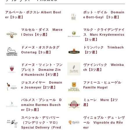
アルベール・ボクスレ Albert Boxl
ボット・ゲイル Domain
er【3ッ星】
e Bott-Geyl 【3ッ星】
マルセル・ダイス Marce
マルク・クライデンヴァイ
l Deiss【4ッ星】
ス Marc Kreydenweiss
【2ッ星】
ドメーヌ・オステルタグ
トリンバック Trimbach
Ostertag【3ッ星】
【2ツ星】
ドメーヌ・ツィント・フン
ヴァインバック Weinba
ブレヒト Domaine Zin
ch【3ツ星】
d Humbrecht【4ツ星】
ジョスメイヤー Domain
ファミーユ・ヒューゲル
e Josmeyer【2ツ星】
Famille Hugel
バルメス・ブシェール D
ミューレ Mure【2ツ
omaine Barmes Buech
星】
er【3ッ星】
スペシャル・デリバリー
ヴィニョブル・デュ・レヴ
（フレデリック・マロ）
ール Vignoble du Rêv
Special Delivery（Fred
eur