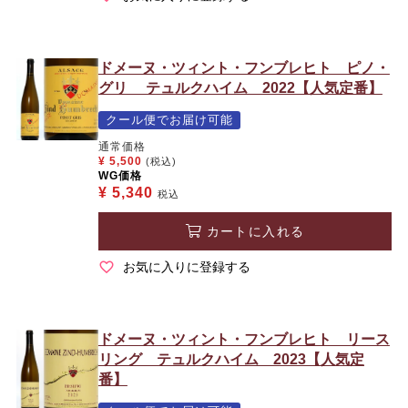
ドメーヌ・ツィント・フンブレヒト ピノ・
グリ テュルクハイム 2022【人気定番】
クール便でお届け可能
通常価格
¥
5,500
(税込)
WG価格
¥
5,340
税込
カートに入れる
お気に入りに登録する
ドメーヌ・ツィント・フンブレヒト リース
リング テュルクハイム 2023【人気定
番】