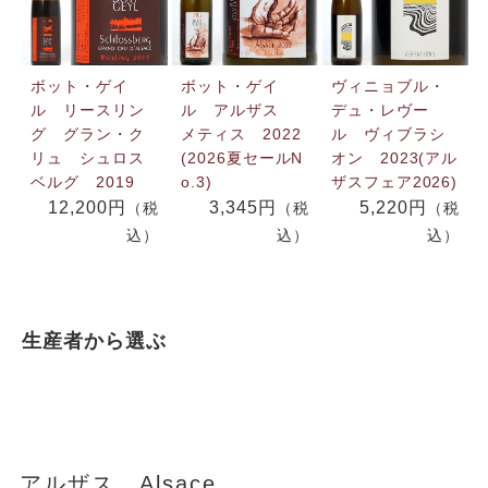
ボット・ゲイ
ボット・ゲイ
ヴィニョブル・
ル リースリン
ル アルザス
デュ・レヴー
グ グラン・ク
メティス 2022
ル ヴィブラシ
リュ シュロス
(2026夏セールN
オン 2023(アル
ベルグ 2019
o.3)
ザスフェア2026)
12,200円
3,345円
5,220円
（税
（税
（税
込）
込）
込）
生産者から選ぶ
アルザス Alsace