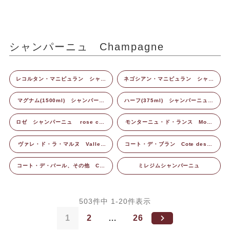
シャンパーニュ Champagne
レコルタン・マニピュラン シャン
ネゴシアン・マニピュラン シャン
パーニュ RM (Recoltant Manip
パーニュ NM (Negociant Manip
ulant) Champagne
ulant) Champagne
マグナム(1500ml) シャンパーニ
ハーフ(375ml) シャンパーニュ
ュ Magnum Bottle Champagn
Half Bottle Champagne
e
ロゼ シャンパーニュ rose cha
モンターニュ・ド・ランス Mont
mpagne
agne de Reims
ヴァレ・ド・ラ・マルヌ Vallee
コート・デ・ブラン Cote des B
de la Marne
lancs
コート・デ・バール、その他 Cot
ミレジムシャンパーニュ
e des Bar, Others
503
件中
1
-
20
件表示
1
2
…
26