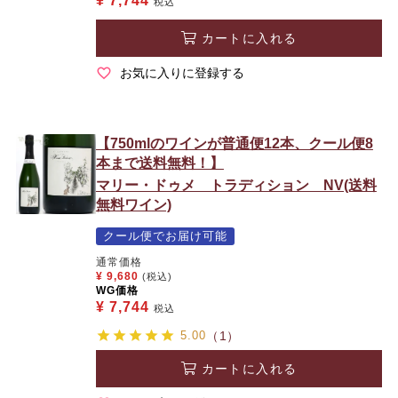
¥
7,744
税込
カートに入れる
お気に入りに登録する
【750mlのワインが普通便12本、クール便8
本まで送料無料！】
マリー・ドゥメ トラディション NV(送料
無料ワイン)
クール便でお届け可能
通常価格
¥
9,680
(税込)
WG価格
¥
7,744
税込
5.00
（1）
カートに入れる