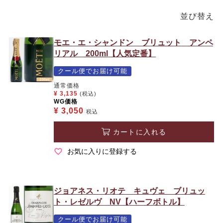
並び替え
モエ・エ・シャンドン ブリュット アンペ
リアル 200ml【人気定番】
クール便でお届け可能
通常価格
¥
3,135
(税込)
WG価格
¥
3,050
税込
カートに入れる
お気に入りに登録する
ジョアネス・リオテ キュヴェ ブリュッ
ト・レゼルヴ NV【ハーフボトル】
クール便でお届け可能