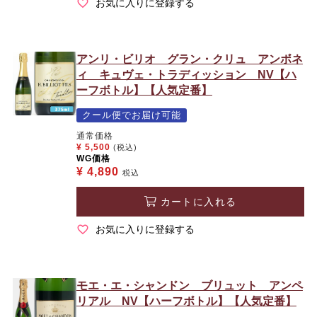
お気に入りに登録する
アンリ・ビリオ グラン・クリュ アンボネ
ィ キュヴェ・トラディッション NV【ハ
ーフボトル】【人気定番】
クール便でお届け可能
通常価格
¥
5,500
(税込)
WG価格
¥
4,890
税込
カートに入れる
お気に入りに登録する
モエ・エ・シャンドン ブリュット アンペ
リアル NV【ハーフボトル】【人気定番】