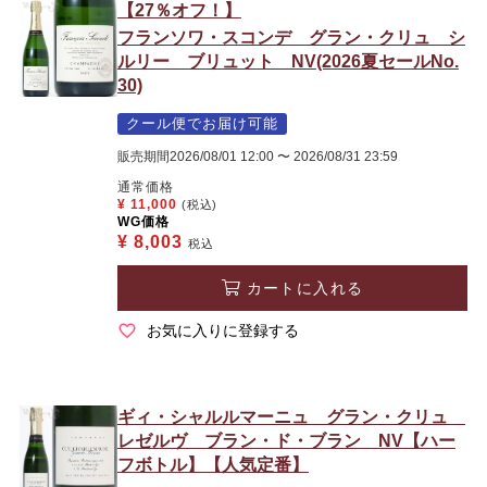
【27％オフ！】
フランソワ・スコンデ グラン・クリュ シ
ルリー ブリュット NV(2026夏セールNo.
30)
クール便でお届け可能
販売期間
2026/08/01 12:00
〜
2026/08/31 23:59
通常価格
¥
11,000
(税込)
WG価格
¥
8,003
税込
カートに入れる
お気に入りに登録する
ギィ・シャルルマーニュ グラン・クリュ
レゼルヴ ブラン・ド・ブラン NV【ハー
フボトル】【人気定番】