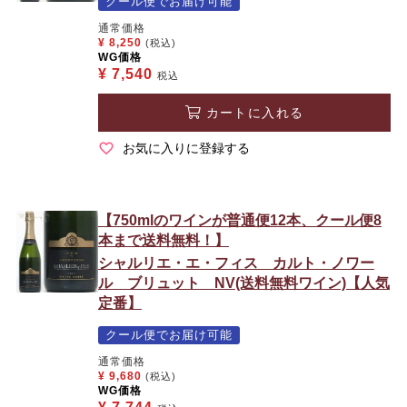
クール便でお届け可能
通常価格
¥
8,250
(税込)
WG価格
¥
7,540
税込
カートに入れる
お気に入りに登録する
【750mlのワインが普通便12本、クール便8
本まで送料無料！】
シャルリエ・エ・フィス カルト・ノワー
ル ブリュット NV(送料無料ワイン)【人気
定番】
クール便でお届け可能
通常価格
¥
9,680
(税込)
WG価格