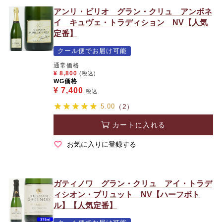
アンリ・ビリオ グラン・クリュ アンボネ
イ キュヴェ・トラディション NV【人気
定番】
クール便でお届け可能
通常価格
¥
8,800
(税込)
WG価格
¥
7,400
税込
5.00
（2）
カートに入れる
お気に入りに登録する
ガティノワ グラン・クリュ アイ・トラデ
ィシオン・ブリュット NV【ハーフボト
ル】【人気定番】