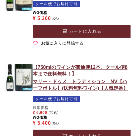
クール便でお届け可能
WG価格
¥
5,300
税込
カートに入れる
お気に入りに登録する
【750mlのワインが普通便12本、クール便8
本まで送料無料！】
マリー・ドゥメ トラディション NV【ハ
ーフボトル】(送料無料ワイン)【人気定番】
クール便でお届け可能
通常価格
¥
6,600
(税込)
WG価格
¥
5,400
税込
カートに入れる