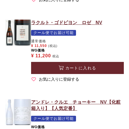
ラクルト・ゴドビヨン ロゼ NV
クール便でお届け可能
通常価格
¥
11,550
(税込)
WG価格
¥
11,200
税込
カートに入れる
お気に入りに登録する
アンドレ・クルエ チョーキー NV【化粧
箱入り】【人気定番】
クール便でお届け可能
WG価格