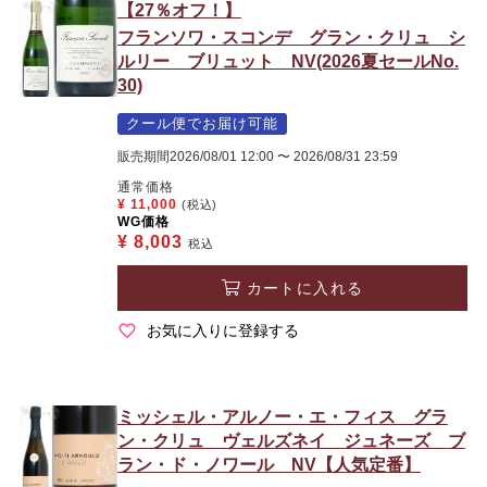
【27％オフ！】
フランソワ・スコンデ グラン・クリュ シ
ルリー ブリュット NV(2026夏セールNo.
30)
クール便でお届け可能
販売期間
2026/08/01 12:00
〜
2026/08/31 23:59
通常価格
¥
11,000
(税込)
WG価格
¥
8,003
税込
カートに入れる
お気に入りに登録する
ミッシェル・アルノー・エ・フィス グラ
ン・クリュ ヴェルズネイ ジュネーズ ブ
ラン・ド・ノワール NV【人気定番】