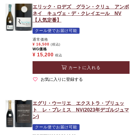
エリック・ロデズ グラン・クリュ アンボ
ネイ キュヴェ・デ・クレイエール NV
【人気定番】
クール便でお届け可能
通常価格
¥
16,500
(税込)
WG価格
¥
15,200
税込
カートに入れる
お気に入りに登録する
エグリ・ウーリエ エクストラ・ブリュッ
ト レ・プレミス NV(2023年デゴルジュマ
ン)
クール便でお届け可能