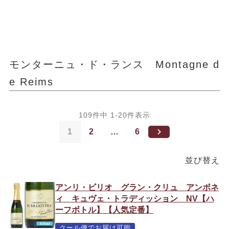
モンターニュ・ド・ランス Montagne d
e Reims
109
件中
1
-
20
件表示
1
2
…
6
並び替え
アンリ・ビリオ グラン・クリュ アンボネ
ィ キュヴェ・トラディッション NV【ハ
ーフボトル】【人気定番】
クール便でお届け可能