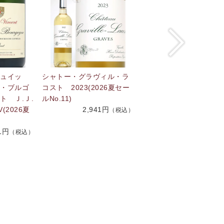
ュイッ
シャトー・グラヴィル・ラ
ドメーヌ・ルフレーヴ 
・ブルゴ
コスト 2023(2026夏セー
コン・ヴェルゼ 2024
ト Ｊ.Ｊ.
ルNo.11)
9,730円
（税
2026夏
2,941円
（税込）
81円
（税込）