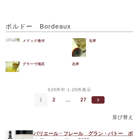
ボルドー Bordeaux
メドック格付
右岸
グラーヴ地区
左岸
539
件中
1
-
20
件表示
1
2
…
27
並び替え
バリエール・フレール グラン・バトー ボ