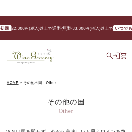
送料無料
送料
いつでも
2,000円(税込)以上で
/ 33,000円(税込)以上で
HOME
その他の国 Other
その他の国
Other
ＷＧは国を問わず、心から美味しいと思うワインを数