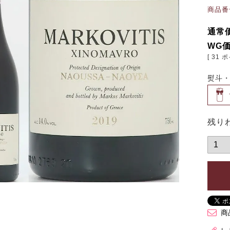
商品番
通常
WG
[
31
ポ
熨斗
残り
商