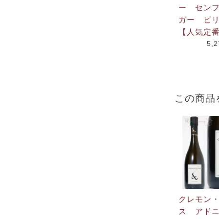
ー セン
ガー ピリ
【人気定
5,
この商品
クレモン
ス アド