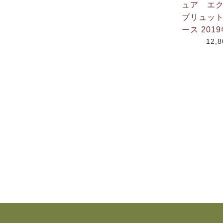
ュア エ
ブリュット
ース 201
12,