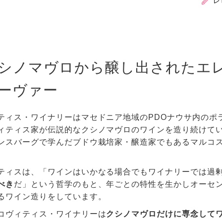
レ
シノマヴロから醸し出されたエ
ーヴァー
ティス・ワイナリーはマセドニア地域のPDOナウサ内のポラ
ィティス家が伝説的なクシノマヴロのワインを造り続けてい
ンスバーグで学んだブドウ栽培家・醸造家でもあるマルコ
ティスは、「ワインはいかなる場合でもワイナリーでは過
べき
だ」という哲学のもと、年ごとの特性を生かしオーセ
るワイン造りをしています。
コヴィティス・ワイナリーは
クシノマヴロだけに専念して