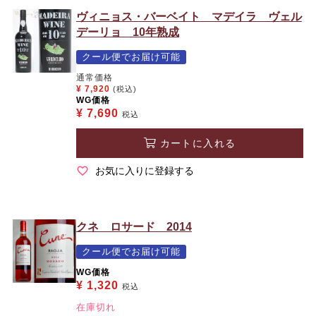
ヴィニョス・バーベイト マデイラ ヴェル
デーリョ 10年熟成
クール便でお届け可能
通常価格
¥
7,920
(税込)
WG価格
¥
7,690
税込
カートに入れる
お気に入りに登録する
クネ ロサード 2014
クール便でお届け可能
WG価格
¥
1,320
税込
在庫切れ