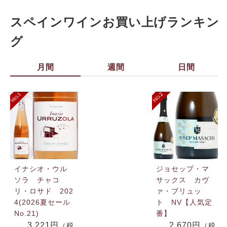
スペインワインお買い上げランキン
グ
月間
週間
日間
イナシオ・ウル
ジョセップ・マ
ソラ チャコ
サックス カヴ
リ・ロサド 202
ァ・ブリュッ
4(2026夏セール
ト NV【人気定
No.21)
番】
3,221円
2,670円
（税
（税