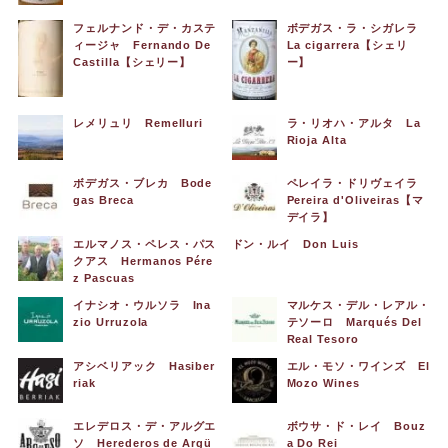
フェルナンド・デ・カステ
ボデガス・ラ・シガレラ
ィージャ Fernando De
La cigarrera【シェリ
Castilla【シェリー】
ー】
レメリュリ Remelluri
ラ・リオハ・アルタ La
Rioja Alta
ボデガス・ブレカ Bode
ペレイラ・ドリヴェイラ
gas Breca
Pereira d'Oliveiras【マ
デイラ】
エルマノス・ペレス・パス
ドン・ルイ Don Luis
クアス Hermanos Pére
z Pascuas
イナシオ・ウルソラ Ina
マルケス・デル・レアル・
zio Urruzola
テソーロ Marqués Del
Real Tesoro
アシベリアック Hasiber
エル・モソ・ワインズ El
riak
Mozo Wines
エレデロス・デ・アルグエ
ボウサ・ド・レイ Bouz
ソ Herederos de Argü
a Do Rei