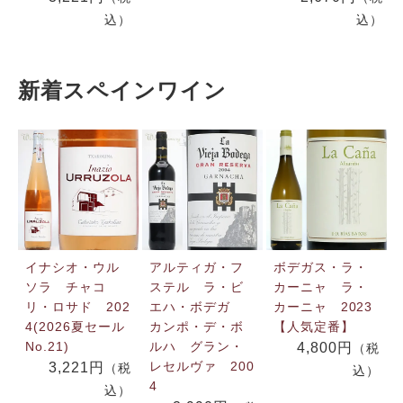
込）
込）
新着スペインワイン
イナシオ・ウル
アルティガ・フ
ボデガス・ラ・
ソラ チャコ
ステル ラ・ビ
カーニャ ラ・
リ・ロサド 202
エハ・ボデガ
カーニャ 2023
4(2026夏セール
カンポ・デ・ボ
【人気定番】
No.21)
ルハ グラン・
4,800円
（税
レセルヴァ 200
3,221円
（税
込）
4
込）