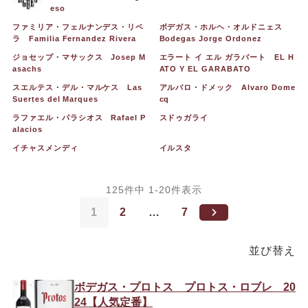
eso
ファミリア・フェルナンデス・リベ
ボデガス・ホルヘ・オルドニェス
ラ Familia Fernandez Rivera
Bodegas Jorge Ordonez
ジョセップ・マサックス Josep M
エラート イ エル ガラバート EL H
asachs
ATO Y EL GARABATO
スエルテス・デル・マルケス Las
アルバロ・ドメック Alvaro Dome
Suertes del Marques
cq
ラファエル・パラシオス Rafael P
スドゥガライ
alacios
イチャスメンディ
イルスタ
125
件中
1
-
20
件表示
1
2
…
7
並び替え
ボデガス・プロトス プロトス・ロブレ 20
24【人気定番】