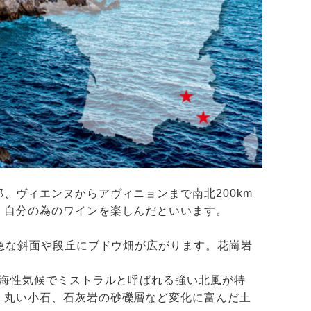
、ヴィエンヌからアヴィニョンまで南北200km
、自分の為のワインを楽しんだといいます。
、急な斜面や段丘にブドウ畑が広がります。花崗岩
中海性気候でミストラルと呼ばれる強い北風が特
、丸い小石、石灰岩の砂礫層など変化に富んだ土