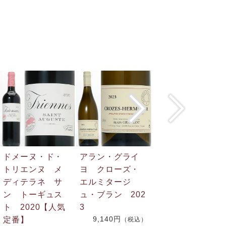
ドメーヌ・ド・
アラン・グライ
シャトー・サン
トリエンヌ メ
ヨ クローズ・
ディディエ・パ
ディテラネ サ
エルミタージ
ルナック カオ
ン トーギュス
ュ・ブラン 202
ール 2022【人
ト 2020【人気
3
気定番】
9,140円
2,830円
定番】
（税込）
（税込）