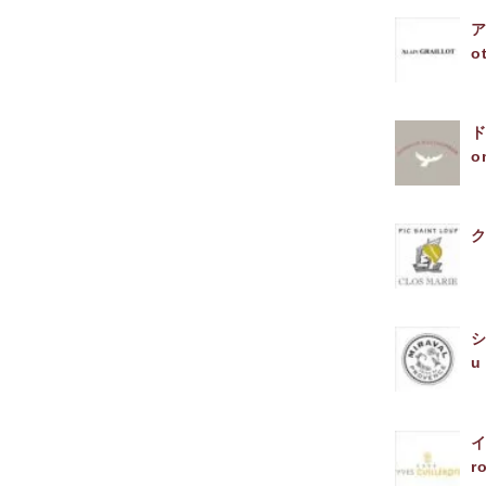
ア
o
o
ク
シ
u
イ
r