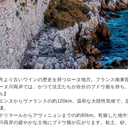
方より古いワインの歴史を持つローヌ地方。フランス南東部
ーヌ川両岸では、かつて法王たちが自分のブドウ畑を持ち
ル】
エンヌからヴァランスの約120km。温和な大陸性気候で
壌。
テリマールからアヴィニョンまでの約80km。乾燥した地
川両岸の緩やかな土地にブドウ畑が広がります。粘土、砂