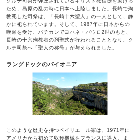
クルテ司祭が弾圧されているキリスト教信徒を助ける
ため、島原の乱の時に日本へ上陸しました。長崎で殉
教死した司祭は、「長崎十六聖人」の一人として、静
かに祀られています。そして、1987年に日本からの
嘆願を受け、バチカンでヨハネ・パウロ2世のもと、
長崎の十六殉教者の列聖式が行われることとなり、ク
ルテ司祭へ「聖人の称号」が与えられました。
ラングドックのパイオニア
このような歴史を持つペイリエール家は、1971年に
アメリカから初めて収穫機械をフランスに導入、ま