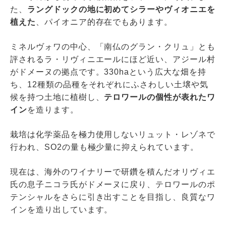
た、
ラングドックの地に初めてシラーやヴィオニエを
植えた
、パイオニア的存在でもあります。
ミネルヴォワの中心、「南仏のグラン・クリュ」とも
評されるラ・リヴィニエールにほど近い、アジール村
がドメーヌの拠点です。330haという広大な畑を持
ち、12種類の品種をそれぞれにふさわしい土壌や気
候を持つ土地に植樹し、
テロワールの個性が表れたワ
イン
を造ります。
栽培は化学薬品を極力使用しないリュット・レゾネで
行われ、SO2の量も極少量に抑えられています。
現在は、海外のワイナリーで研鑽を積んだオリヴィエ
氏の息子ニコラ氏がドメーヌに戻り、テロワールのポ
テンシャルをさらに引き出すことを目指し、良質なワ
インを造り出しています。