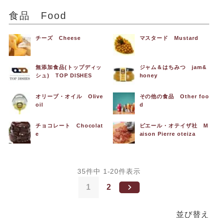
食品 Food
チーズ Cheese
マスタード Mustard
無添加食品(トップディッ
ジャム＆はちみつ jam&
シュ) TOP DISHES
honey
オリーブ・オイル Olive
その他の食品 Other foo
oil
d
チョコレート Chocolat
ピエール・オテイザ社 M
e
aison Pierre oteiza
35
件中
1
-
20
件表示
1
2
並び替え