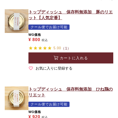
トップディッシュ 保存料無添加 豚のリエ
ット【人気定番】
クール便でお届け可能
WG価格
¥
800
税込
5.00
（1）
カートに入れる
お気に入りに登録する
トップディッシュ 保存料無添加 ひね鶏の
リエット
クール便でお届け可能
WG価格
¥
920
税込