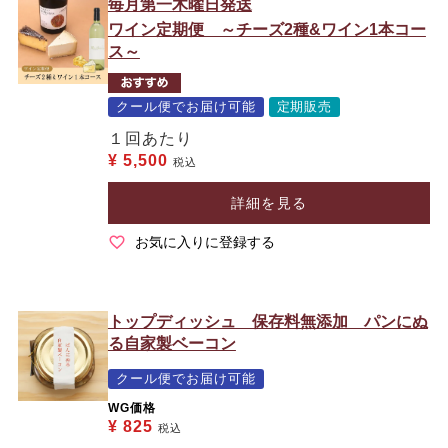
毎月第一木曜日発送
ワイン定期便 ～チーズ2種&ワイン1本コー
ス～
クール便でお届け可能
定期販売
１回あたり
¥
5,500
税込
詳細を見る
お気に入りに登録する
トップディッシュ 保存料無添加 パンにぬ
る自家製ベーコン
クール便でお届け可能
WG価格
¥
825
税込