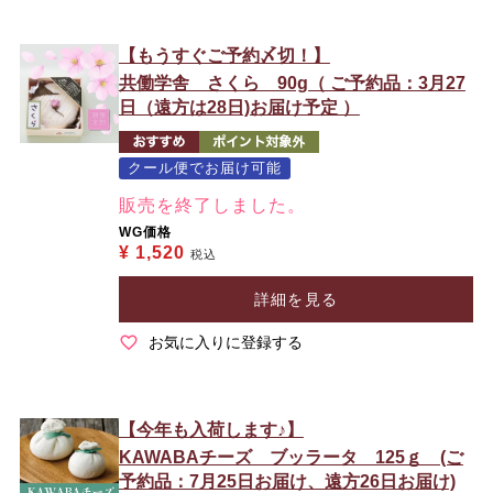
【もうすぐご予約〆切！】
共働学舎 さくら 90g（ ご予約品：3月27
日（遠方は28日)お届け予定 ）
クール便でお届け可能
販売を終了しました。
WG価格
¥
1,520
税込
詳細を見る
お気に入りに登録する
【今年も入荷します♪】
KAWABAチーズ ブッラータ 125ｇ (ご
予約品：7月25日お届け、遠方26日お届け)