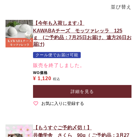
並び替え
【今年も入荷します♪】
KAWABAチーズ モッツァレッラ 125
ｇ (ご予約品：7月25日お届け、遠方26日お
届け)
クール便でお届け可能
販売を終了しました。
WG価格
¥
1,120
税込
詳細を見る
お気に入りに登録する
【もうすぐご予約〆切！】
共働学舎 さくら 90g（ ご予約品：3月27