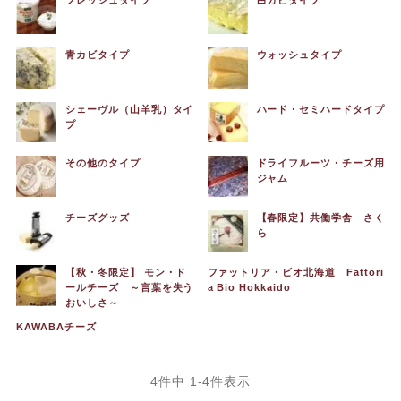
青カビタイプ
ウォッシュタイプ
シェーヴル（山羊乳）タイ
ハード・セミハードタイプ
プ
その他のタイプ
ドライフルーツ・チーズ用
ジャム
チーズグッズ
【春限定】共働学舎 さく
ら
【秋・冬限定】 モン・ド
ファットリア・ビオ北海道 Fattori
ールチーズ ～言葉を失う
a Bio Hokkaido
おいしさ～
KAWABAチーズ
4
件中
1
-
4
件表示