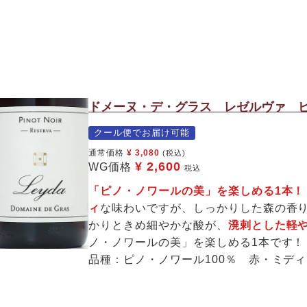
ドメーヌ・デ・グラス レゼルヴァ ピ
クール便でお届け可能
通常価格
¥
3,080
(税込)
¥
2,600
WG価格
税込
「ピノ・ノワールの美」を楽しめる1本！
ィ
な味わいですが、しっかりした森の香
かりときめ細やかな酸が、
溌剌とした軽
ノ・ノワールの美」を楽しめる1本です！
品種：ピノ・ノワール100％ 赤・ミデ