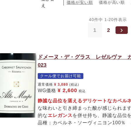
価格が安い順
価格が高い順
え
40
件中
1
-
20
件表示
1
2
ドメーヌ・デ・グラス レゼルヴァ 
023
クール便でお届け可能
通常価格
¥
3,080
(税込)
¥
2,600
WG価格
税込
静謐な品位を湛えるデリケートなカベル
な味わいと引き締まった酸が感じられま
的な
エレガンス
を併せ持ち、静謐な品位
品種：カベルネ・ソーヴィニヨン100％