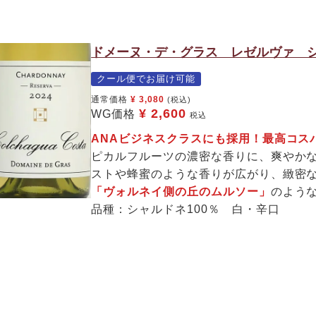
ドメーヌ・デ・グラス レゼルヴァ シ
クール便でお届け可能
通常価格
¥
3,080
(税込)
¥
2,600
WG価格
税込
ANAビジネスクラスにも採用！最高コス
ピカルフルーツの濃密な香りに、爽やか
ストや蜂蜜のような香りが広がり、緻密
「ヴォルネイ側の丘のムルソー」
のよう
品種：シャルドネ100％ 白・辛口