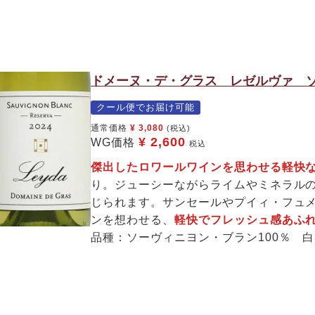
ドメーヌ・デ・グラス レゼルヴァ ソ
クール便でお届け可能
通常価格
¥
3,080
(税込)
¥
2,600
WG価格
税込
傑出したロワールワインを思わせる軽快な
り。ジューシーながらライムやミネラル
じられます。サンセールやプイィ・フュ
ンを想わせる、
軽快でフレッシュ感あふれ
品種：ソーヴィニヨン・ブラン100％ 