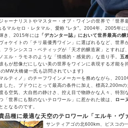
ジャーナリストやマスター・オブ・ワインの世界で「世界
るマルセロ・レタマル、愛称 “レタ”。2004年、2005年
輝き、2015年には
「デカンター誌」において世界最高の醸
ヴォケイトの「チリ最優秀ワイン」に選ばれるなど、世界
。フランシスコ・ベティッグが「天才的醸造家」とすれば
ノエル・ラモネのような「情感的・感覚的」な造り手。
五
誰もが想像だにしない美の世界をワインに表現する才能を
本のMW大橋健一氏も訪問されています)
マルティノ」のチーフワインメーカーを務めながら、201
ました。ブドウにとって最高の条件に加え、標高2,200mの
渡る空気、大自然の静けさ、控え目で物静かな人々、特別
つ「世界にも類のないテロワール」に惹かれた彼は、
ロー
ととなるのです。
貴品種に最適な天空のテロワール「エルキ・ヴァ
サンティアゴの北600km、ピスコ