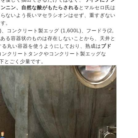
タンニン、自然な酸がもたらされる
とマルセロ氏は
ならないよう長いマセラシオンはせず、重すぎない
ます。
)、コンクリート製エッグ (1,600L)、フードラ(2,
角のある容器状のものは存在しないことから、天井と
する丸い容器を使うようにしており、熟成は
ブド
コンクリートタンクやコンクリート製エッグな
以下とごく少量です。