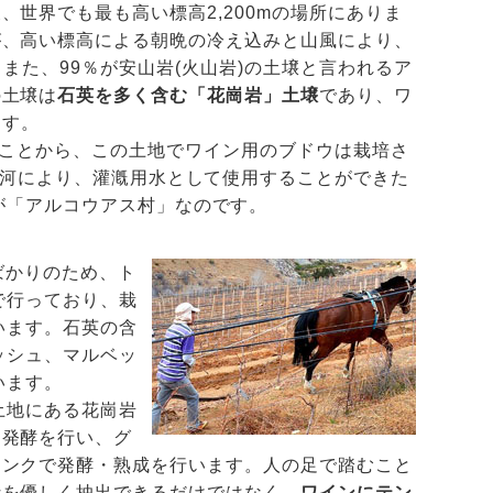
世界でも最も高い標高2,200mの場所にありま
が、高い標高による朝晩の冷え込みと山風により、
また、99％が安山岩(火山岩)の土壌と言われるア
の土壌は
石英を多く含む「花崗岩」土壌
であり、ワ
ます。
うことから、この土地でワイン用のブドウは栽培さ
氷河により、灌漑用水として使用することができた
が「アルコウアス村」なのです。
ばかりのため、ト
で行っており、栽
います。石英の含
ッシュ、マルベッ
います。
土地にある花崗岩
・発酵を行い、グ
タンクで発酵・熟成を行います。人の足で踏むこと
汁を優しく抽出できるだけではなく、
ワインにテン