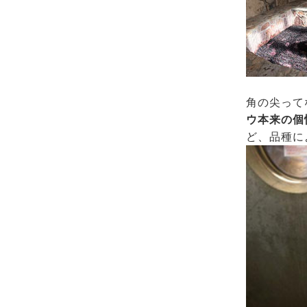
角の尖って
ウ本来の個
ど、品種に