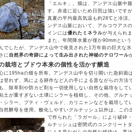
「エルキ」。畑は、アンデス山脈中腹、
す。赤道に近いため日照は強いです
真夏の平均最高気温も約28℃と冷涼。
ンデス山脈において、アルコウアス
インには
優れたミネラル
が与えられ
また、年間降水量が僅か90mmとい
んでしたが、アンデス山中で発見された1万年前の巨大な
さに
自然界の奇跡によって生み出された神秘のテロワール
の栽培とブドウ本来の個性を活かす醸造
心に195haの畑を所有。アンデス山中を切り開いた急斜面
は登れず、馬による耕作など人の手による昔ながらの方法
も、除草剤や防カビ剤を一切使用しない自然な栽培をして
粘土が重すぎない土壌にシラーを植樹し、その他、グルナ
・シラー、プティ・ヴェルド、カリニャンなどを栽培して
自然酵母を使用。酸化しやすいグルナッシュ以外は、この
で作られた「ラガール」により破砕
ルナッシュは密閉式のコンクリート
による昔ながらの自然な破砕は、果