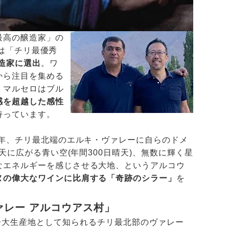
最高の醸造家」の
には「チリ最優秀
造家に選出
。ワ
から注目を集める
、マルセロはブル
感を超越した感性
持っています。
0年、チリ最北端のエルキ・ヴァレーに自らのドメ
天に広がる青い空(年間300日晴天)、無数に輝く星
なエネルギーを感じさせる大地、というアルコウ
ヌの偉大なワインに比肩する「奇跡のシラー」
を
レー アルコウアス村」
の一大生産地として知られるチリ最北部のヴァレー