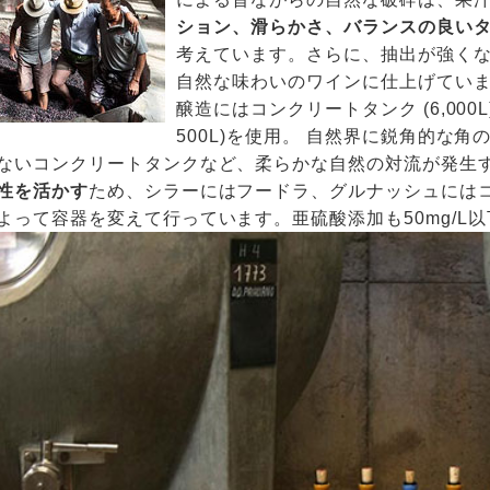
ション、滑らかさ、バランスの良い
考えています。さらに、抽出が強く
自然な味わいのワインに仕上げてい
醸造にはコンクリートタンク (6,000L
500L)を使用。 自然界に鋭角的な
ないコンクリートタンクなど、柔らかな自然の対流が発生
性を活かす
ため、シラーにはフードラ、グルナッシュには
よって容器を変えて行っています。亜硫酸添加も50mg/L