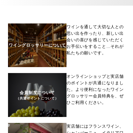
ワインを通して大切な人との
思い出を作ったり、新しい出
会いの喜びを感じていただく
ワイングロッサリーについて
お手伝いをすること…それが
私たちの願いです。
オンラインショップと実店舗
のポイントが共通になりまし
た。より便利になったワイン
会員制度について
グロッサリー会員特典を、ぜ
（共通ポイントについて）
ひご利用ください。
実店舗にはフランスワイン、
シャンパーニュ、イタリアワ