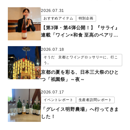
問！
2026.07.31
おすすめアイテム
特別企画
【第3弾・第4弾公開！】『サライ』
連載「ワイン×和食 至高のペアリン
グ」夏の味覚を彩る極上のマリアー
ジュ
2026.07.18
そうだ 京都とワイングロッサリーに、行こ
う。
京都の夏を彩る、日本三大祭のひと
つ「祇園祭」～夜～
2026.07.17
イベントレポート
生産者訪問レポート
「グレイス明野農場」へ行ってきま
した！