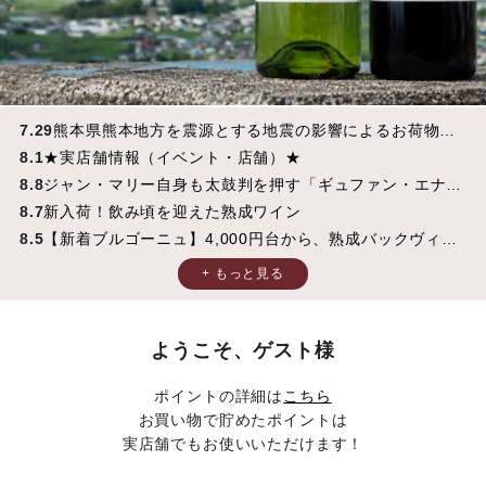
7.29
熊本県熊本地方を震源とする地震の影響によるお荷物の
お届けについて
8.1
★実店舗情報（イベント・店舗）★
8.8
ジャン・マリー自身も太鼓判を押す「ギュファン・エナン
2024」入荷！
8.7
新入荷！飲み頃を迎えた熟成ワイン
8.5
【新着ブルゴーニュ】4,000円台から、熟成バックヴィン
テージまで
8.4
【送料無料ワイン】新たなラインナップが仲間入り！
8.4
夏のスタッフ人気ワインTOP3ご紹介！
8.1
【本日12時～】2026夏の大特価セール開催！
7.31
現地訪問！熟成品「ボット・ゲイル」を10本限定販売
ようこそ、ゲスト様
7.30
【完全予約制・数量限定】ベルンハルト・フーバー、待
ポイントの詳細は
こちら
望の予約受付再開！
お買い物で貯めたポイントは
実店舗でもお使いいただけます！