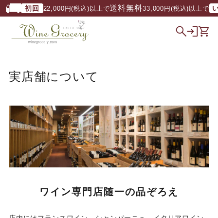
送料無料
初回
いつでも
22,000円(税込)以上で
/ 33,000円(税込)以上で
実店舗について
ワイン専門店随一の品ぞろえ