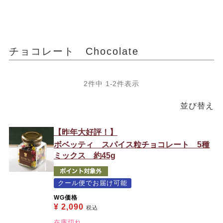
チョコレート Chocolate
2
件中
1
-
2
件表示
並び替え
【昨年大好評！】
ボベッティ スパイス粒チョコレート 5種
ミックス 約45g
クール便でお届け可能
WG価格
¥
2,090
税込
在庫切れ