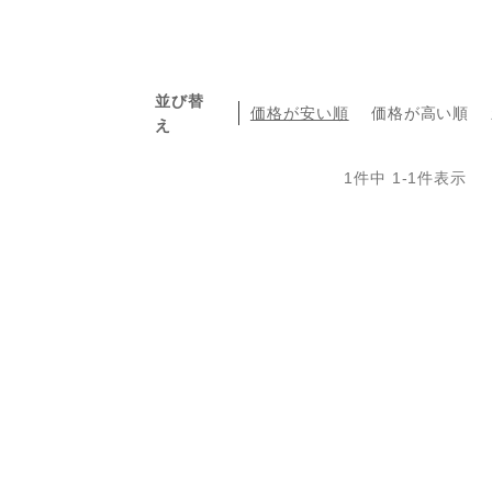
並び替
価格が安い順
価格が高い順
え
1
件中
1
-
1
件表示