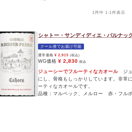
1
件中
1
-
1
件表示
シャトー・サンディディエ・パルナック
クール便でお届け可能
通常価格
¥
2,915
(税込)
¥
2,830
WG価格
税込
ジューシーでフルーティなカオール
ジュ
にし、骨格もしっかりしています。非常
ーティなカオールです。
品種：マルベック、メルロー 赤・フル