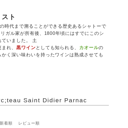
リスト
紀の時代まで溯ることができる歴史あるシャトーで
リガル家が所有後、1800年頃にはすでにこのシ
ていました。 土
恵まれ、
黒ワイン
としても知られる、
カオール
の
らかく深い味わいを持ったワインは熟成させても
Saint Didier Parnac
新着順
レビュー順