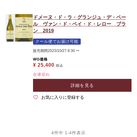
ドメーヌ・ド・ラ・グランジュ・デ・ペー
ル ヴァン・ド・ペイ・ド・レロー ブラ
ン 2019
クール便でお届け可能
販売期間
2023/10/27 8:30
〜
WG価格
¥
25,400
税込
在庫切れ
詳細を見る
お気に入りに登録する
4
件中
1
-
4
件表示