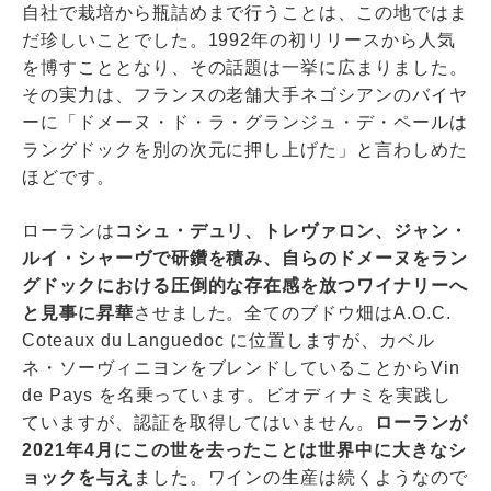
自社で栽培から瓶詰めまで行うことは、この地ではま
だ珍しいことでした。1992年の初リリースから人気
を博すこととなり、その話題は一挙に広まりました。
その実力は、フランスの老舗大手ネゴシアンのバイヤ
ーに「ドメーヌ・ド・ラ・グランジュ・デ・ペールは
ラングドックを別の次元に押し上げた」と言わしめた
ほどです。
ローランは
コシュ・デュリ、トレヴァロン、ジャン・
ルイ・シャーヴで研鑽を積み、自らのドメーヌをラン
グドックにおける圧倒的な存在感を放つワイナリーへ
と見事に昇華
させました。全てのブドウ畑はA.O.C.
Coteaux du Languedoc に位置しますが、カベル
ネ・ソーヴィニヨンをブレンドしていることからVin
de Pays を名乗っています。ビオディナミを実践し
ていますが、認証を取得してはいません。
ローランが
2021年4月にこの世を去ったことは世界中に大きなシ
ョックを与え
ました。ワインの生産は続くようなので