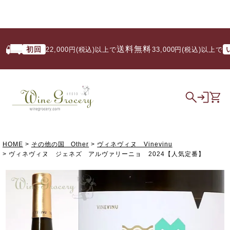
送料無料
初回
いつ
22,000円(税込)以上で
/ 33,000円(税込)以上で
HOME
その他の国 Other
ヴィネヴィヌ Vinevinu
ヴィネヴィヌ ジェネズ アルヴァリーニョ 2024【人気定番】