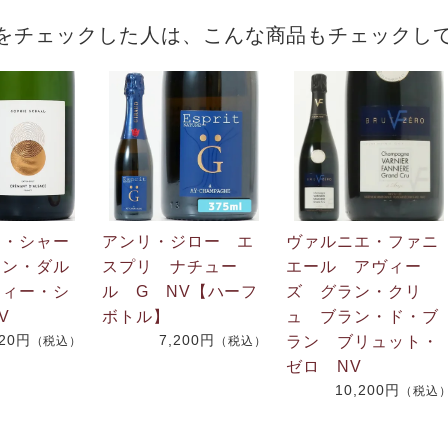
をチェックした人は、こんな商品もチェックし
ン・シャー
アンリ・ジロー エ
ヴァルニエ・ファニ
マン・ダル
スプリ ナチュー
エール アヴィー
フィー・シ
ル G NV【ハーフ
ズ グラン・クリ
V
ボトル】
ュ ブラン・ド・ブ
020円
7,200円
ラン ブリュット・
（税込）
（税込）
ゼロ NV
10,200円
（税込