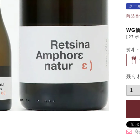
クー
商品番
WG
[
27
ポ
熨斗
残り
商