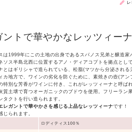
レ
ガントで華やかなレッツィー
スは1999年にこの土地の出身であるスパノス兄弟と醸造
ネソス半島北西に位置するアノ・ディアコプトを拠点とし
ナとはギリシャで造られている、松脂(マツから分泌される
ィカ地方で、ワインの劣化を防ぐために、素焼きの壺(アン
の特別な芳香がワインに付き、これがレッツィーナと呼ば
灰質土壌で育つオーガニックのブドウを使用。フリーラン果
ンタクトを行い造られます。
エレガントで華やかさを感じる上品なレッツィーナ
です！
感じられます。
ロディティス100％