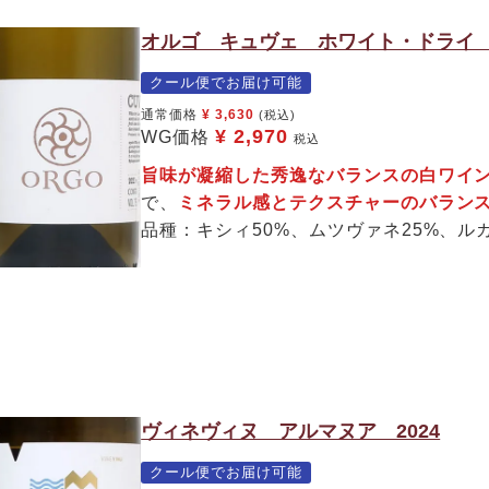
オルゴ キュヴェ ホワイト・ドライ 2
クール便でお届け可能
通常価格
¥
3,630
(税込)
¥
2,970
WG価格
税込
旨味が凝縮した秀逸なバランスの白ワイ
で、
ミネラル感とテクスチャーのバラン
品種：キシィ50%、ムツヴァネ25%、ル
ヴィネヴィヌ アルマヌア 2024
クール便でお届け可能