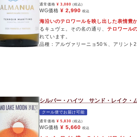
通常価格
¥
3,080
(税込)
¥
2,990
WG価格
税込
海沿いのテロワールを映し出した表情豊
るキュヴェ。その名の通り、
テロワール
れています。
品種：アルヴァリーニョ50％、アリント2
シルバー・ハイツ サンド・レイク・ム
クール便でお届け可能
通常価格
¥
5,830
(税込)
¥
5,660
WG価格
税込