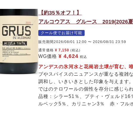
【約35％オフ！】
アルコウアス グルース 2019(2026夏セ
クール便でお届け可能
販売期間
2026/08/01 12:00
〜
2026/08/31 23:59
通常価格
¥
7,150
(税込)
¥
4,624
WG価格
税込
アンデスの氷河水と花崗岩土壌が育む、
ブやスパイスのニュアンスが重なる複雑
調和し、いきいきとした印象を与えます
ではのテロワールの個性を存分に感じら
品種：シラー51％、プティ・ヴェルド16
ルベック5％、カリニャン3％ 赤・フル