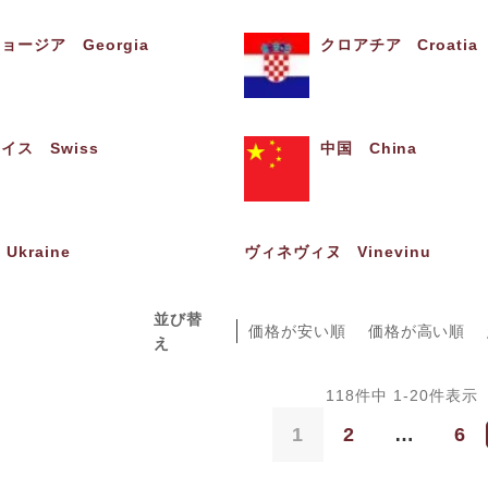
ョージア Georgia
クロアチア Croatia
イス Swiss
中国 China
kraine
ヴィネヴィヌ Vinevinu
並び替
価格が安い順
価格が高い順
え
118
件中
1
-
20
件表示
1
2
…
6