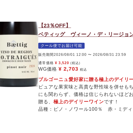
【23％OFF】
ベティッグ ヴィーノ・デ・リージョン ピ
クール便でお届け可能
販売期間
2026/08/01 12:00
〜
2026/08/31 23:59
通常価格
¥
3,520
(税込)
¥
2,703
WG価格
税込
ブルゴーニュ愛好家に贈る極上のデイ
ピュアな果実味と高貴な野性味を併せも
にも関わらず、価格は信じられないほど
贈る、
極上のデイリーワイン
です！
品種：ピノ・ノワール100％ 赤・ミデ