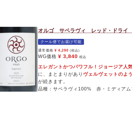
オルゴ サペラヴィ レッド・ドライ 2
クール便でお届け可能
通常価格
¥
4,290
(税込)
¥
3,840
WG価格
税込
エレガントかつパワフル！ジョージア人
に、まとまりがあり
ヴェルヴェットのよ
が続きます。
品種：サペラヴィ100% 赤・ミディア