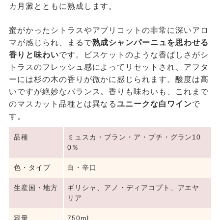
カ月澱とともに熟成します。
蜜がかったシトラスやアプリコットの非常に深いアロ
マが感じられ、まるで
熟成シャンパーニュを思わせる
香りと味わい
です。ビスケットのような香ばしさがシ
トラスのフレッシュ感によってリセットされ、アフタ
ーには杉の木の香りが微かに感じられます。酸度は高
いですが絶妙なバランス。香りも味わいも、これまで
のマスカット品種とは異なる
ユニークな白ワイン
で
す。
品種
ミュスカ・ブラン・ア・プチ・グラン10
0％
色・タイプ
白・辛口
生産国・地方
ギリシャ、アノ・ディアコプト、アエヤ
リア
容量
750ml