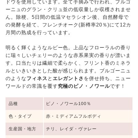
ドウを使用しています。全て手摘みで行われ、ブルゴ
ーニュのグラン・クリュ並の低収量しか収穫されませ
ん。除梗、5日間の低温マセラシオン後、自然酵母で
の発酵を経て、フレンチオーク(新樽率20％)にて12カ
月間の熟成を行っています。
明るく輝くようなルビー色。上品なフローラルの香り
に瑞々しいチェリーのような赤系果実の香りが漂いま
す。口当たりは繊細で柔らかく、フリント香のミネラ
ルといきいきとした酸が感じられます。ブルゴーニュ
のような
フィネス
と
エレガントさ
を併せ持ち、ニュー
ワールドの常識を覆す
究極のピノ・ノワール
です！
品種
ピノ・ノワール100％
色・タイプ
赤・ミディアムフルボディ
生産国・地方
チリ、レイダ・ヴァレー