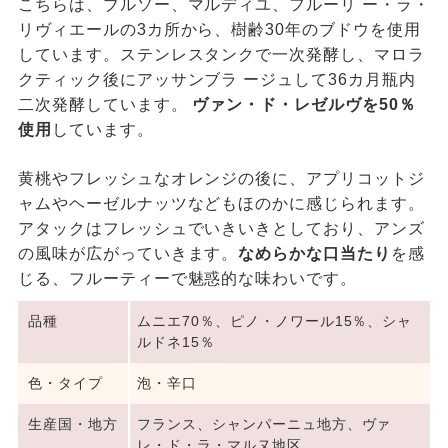
こちらは、ブルソー、マルディユ、フルーリ ー・ラ・
リヴィエールの3カ所から、樹齢30年のブドウを使用
しています。ステンレスタンクで一次発酵し、マロラ
クティック後にアッサンブラ ージュして36カ月瓶内
二次発酵しています。
ヴァン・ド・レゼルヴを50％
使用
しています。
黄桃やフレッシュなオレンジの後に、アプリコットジ
ャムやヘーゼルナッツなどもほのかに感じられます。
アタックはフレッシュでいきいきとしており、アンズ
の風味が広がっていきます。
なめらかな口当たり
を感
じる、フルーティーで魅惑的な味わいです。
品種
ムニエ70％、ピノ・ノワール15％、シャ
ルドネ15％
色・タイプ
泡・辛口
生産国・地方
フランス、シャンパーニュ地方、ヴァ
レ・ド・ラ・マルヌ地区