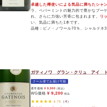
卓越した樽使いによる気品に満ちたシャ
ラ、ペパーミントの魅力的で豊かなブー
れ、さらに力強い芳香に包まれます。
リ
い、気品に満ちた1本です。
品種：ピノ・ノワール70％、シャルドネ3
ガティノワ グラン・クリュ アイ 
クール便でお届け可能
通常価格
¥
9,900
(税込)
¥
9,200
WG価格
税込
（4）
4.75