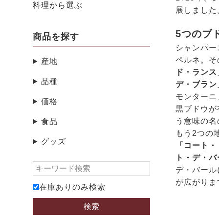
料理から選ぶ
展しました
5つのブ
商品を探す
シャンパー
ペルネ。そ
産地
ド・ランス
品種
デ・ブラン
モンターニ
価格
黒ブドウが
う意味の名
食品
もう2つの
グッズ
「コート・
ト・デ・バ
デ・バール
が広がりま
在庫ありのみ検索
検索