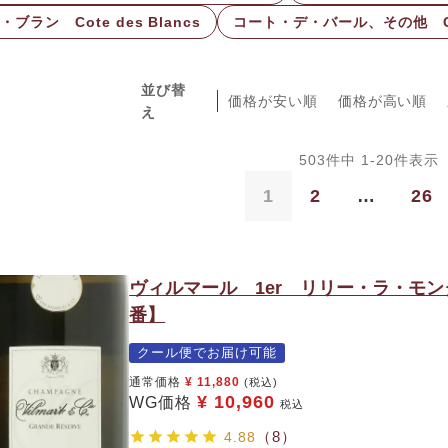
ブラン Cote des Blancs
コート・デ・バール、その他 Cote 
並び替
価格が安い順
価格が高い順
え
503
件中
1
-
20
件表示
1
2
…
26
ヴィルマール 1er リリー・ラ・モ
番】
クール便でお届け可能
通常価格
¥
11,880
(税込)
¥
10,960
WG価格
税込
（8）
4.88