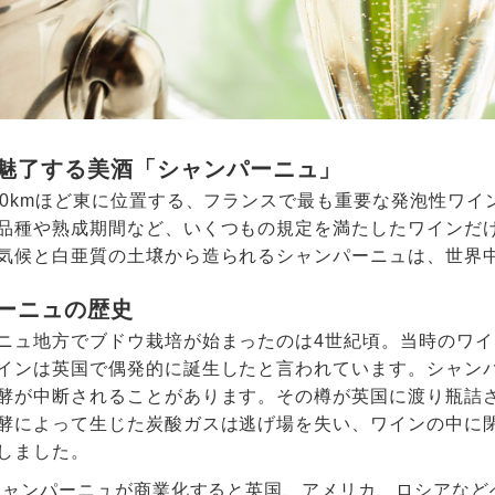
魅了する美酒「シャンパーニュ」
40kmほど東に位置する、フランスで最も重要な発泡性ワ
品種や熟成期間など、いくつもの規定を満たしたワインだ
気候と白亜質の土壌から造られるシャンパーニュは、世界
ーニュの歴史
ニュ地方でブドウ栽培が始まったのは4世紀頃。当時のワ
インは英国で偶発的に誕生したと言われています。シャン
酵が中断されることがあります。その樽が英国に渡り瓶詰
酵によって生じた炭酸ガスは逃げ場を失い、ワインの中に
しました。
、シャンパーニュが商業化すると英国、アメリカ、ロシアな