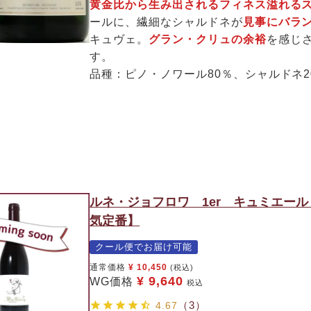
黄金比から生み出されるフィネス溢れる
ールに、繊細なシャルドネが
見事にバラ
キュヴェ。
グラン・クリュの余裕
を感じ
す。
品種：ピノ・ノワール80％、シャルドネ2
ルネ・ジョフロワ 1er キュミエー
気定番】
クール便でお届け可能
通常価格
¥
10,450
(税込)
¥
9,640
WG価格
税込
（3）
4.67