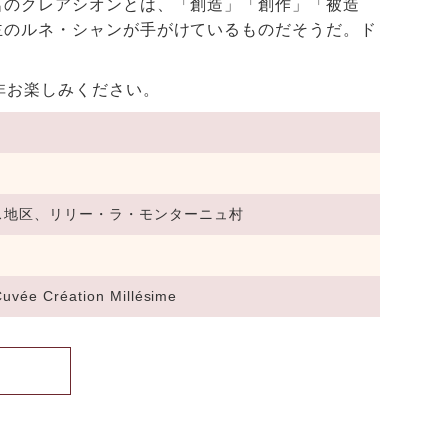
名のクレアシオンとは、「創造」「創作」「被造
主のルネ・シャンが手がけているものだそうだ。ド
。
非お楽しみください。
ス地区、リリー・ラ・モンターニュ村
Cuvée Création Millésime