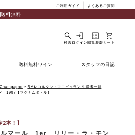
ご利用ガイド
よくあるご質問
送料無料
送料無料ワイン
スタッフの日記
Champagne
RMレコルタン・マニピュラン 生産者一覧
 1997【マグナムボトル】
定2本！】
ルマール 1er リリー・ラ・モン