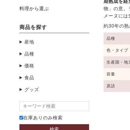
期熟成を経
料理から選ぶ
物」の意。
メーヌには
約30年の
商品を探す
品種
産地
色・タイプ
品種
生産国・地
価格
容量
食品
原語
グッズ
在庫ありのみ検索
検索