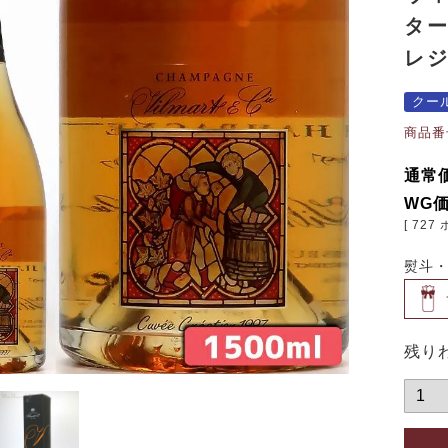
タ
レジ
クー
商品番
通常
WG
[
727
熨斗
残り