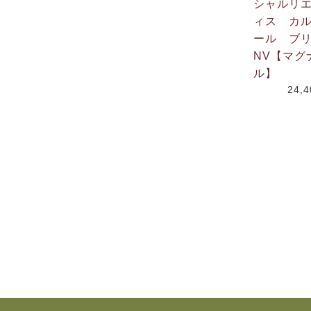
シャルリ
ィス カ
ール ブ
NV【マグ
ル】
24,