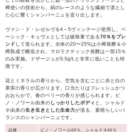
しての経験を活かした超一流のアッサンブラージュと
樽使いの技術から、絹のレースのような繊細で凛とし
た心に響くシャンパーニュを造り出します。
ヴァン・ド・レゼルヴを4～5ヴィンテージ使用し、ベ
ーシック・キュヴェとしては破格量である
70％をブレ
ンド
して造られます。全体の20〜25%は小樽発酵＆小
樽熟成で醸造され、マロラクティック発酵は一部15％
のみ実施。ドザージュが3.5g/Lと非常に低いことも特
徴です。
花とミネラルの香りから、空気を含むごとに赤と白の
果実の香りが広がります。口当たりはフレッシュかつ
おおらかで、春のベリーの香りが感じられます。ピ
ノ・ノワール由来の
しっかりしたボディ
と、シャルド
ネ由来の
生き生きとした生命力
が漲る、素晴らしいバ
ランスのシャンパーニュです。
品種
ピノ・ノワール60％、シャルドネ40％