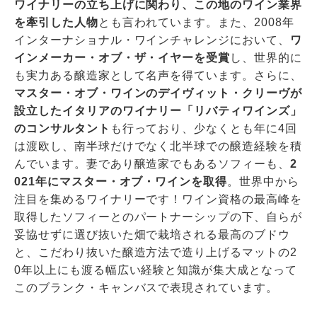
ワイナリーの立ち上げに関わり、この地のワイン業界
を牽引した人物
とも言われています。また、2008年
インターナショナル・ワインチャレンジにおいて、
ワ
インメーカー・オブ・ザ・イヤーを受賞
し、世界的に
も実力ある醸造家として名声を得ています。さらに、
マスター・オブ・ワインのデイヴィット・クリーヴが
設立したイタリアのワイナリー「リバティワインズ」
のコンサルタント
も行っており、少なくとも年に4回
は渡欧し、南半球だけでなく北半球での醸造経験を積
んでいます。妻であり醸造家でもあるソフィーも、
2
021年にマスター・オブ・ワインを取得
。世界中から
注目を集めるワイナリーです！ワイン資格の最高峰を
取得したソフィーとのパートナーシップの下、自らが
妥協せずに選び抜いた畑で栽培される最高のブドウ
と、こだわり抜いた醸造方法で造り上げるマットの2
0年以上にも渡る幅広い経験と知識が集大成となって
このブランク・キャンバスで表現されています。