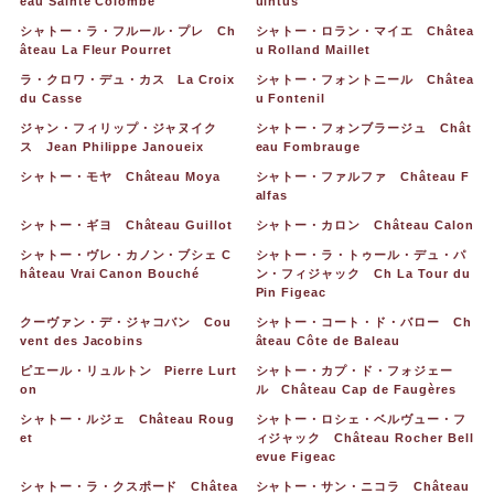
eau Sainte Colombe
uintus
シャトー・ラ・フルール・プレ Ch
シャトー・ロラン・マイエ Châtea
âteau La Fleur Pourret
u Rolland Maillet
ラ・クロワ・デュ・カス La Croix
シャトー・フォントニール Châtea
du Casse
u Fontenil
ジャン・フィリップ・ジャヌイク
シャトー・フォンブラージュ Chât
ス Jean Philippe Janoueix
eau Fombrauge
シャトー・モヤ Château Moya
シャトー・ファルファ Château F
alfas
シャトー・ギヨ Château Guillot
シャトー・カロン Château Calon
シャトー・ヴレ・カノン・ブシェ C
シャトー・ラ・トゥール・デュ・パ
hâteau Vrai Canon Bouché
ン・フィジャック Ch La Tour du
Pin Figeac
クーヴァン・デ・ジャコバン Cou
シャトー・コート・ド・バロー Ch
vent des Jacobins
âteau Côte de Baleau
ピエール・リュルトン Pierre Lurt
シャトー・カプ・ド・フォジェー
on
ル Château Cap de Faugères
シャトー・ルジェ Château Roug
シャトー・ロシェ・ベルヴュー・フ
et
ィジャック Château Rocher Bell
evue Figeac
シャトー・ラ・クスポード Châtea
シャトー・サン・ニコラ Château