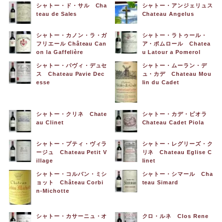
シャトー・ド・サル Cha
シャトー・アンジェリュス
teau de Sales
Chateau Angelus
シャトー・カノン・ラ・ガ
シャトー・ラトゥール・
フリエール Château Can
ア・ポムロール Chatea
on la Gaffelière
u Latour a Pomerol
シャトー・パヴィ・デュセ
シャトー・ムーラン・デ
ス Chateau Pavie Dec
ュ・カデ Chateau Mou
esse
lin du Cadet
シャトー・クリネ Chate
シャトー・カデ・ピオラ
au Clinet
Chateau Cadet Piola
シャトー・プティ・ヴィラ
シャトー・レグリーズ・ク
ージュ Chateau Petit V
リネ Chateau Eglise C
illage
linet
シャトー・コルバン・ミシ
シャトー・シマール Cha
ョット Château Corbi
teau Simard
n-Michotte
シャトー・カサーニュ・オ
クロ・ルネ Clos Rene