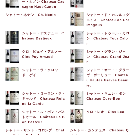
ー・カノン Chateau Cas
sagne Haut-Canon
シャトー・ネナン Ch. Nenin
シャトー・ド・カルルマグ
ニュス Chateau de Car
lmagnus
シャトー・デステュー C
シャトー・トゥール・カロ
hateau Destieux
ン Chateau Tour Calo
n
クロ・ピュイ・アルノー
シャトー・グラン・ジャ
Clos Puy Arnaud
ン Chateau Grand-Jea
n
シャトー・ラ・クロワ・
シャトー・オート・グラー
ド・ゲイ
ヴ・ボーリュー Chatea
u Hautes Graves Beaul
ieu
シャトー・ローラン・ラ・
シャトー・キュレ・ボン
ギャルド Chateau Rola
Chateau Cure-Bon
nd la Garde
シャトー・ル・ボン・パス
クロ・レオ Clos Leo
トゥール Château Le B
on Pasteur
シャトー・サント・コロンブ Chat
シャトー・カンテュス Chateau Q