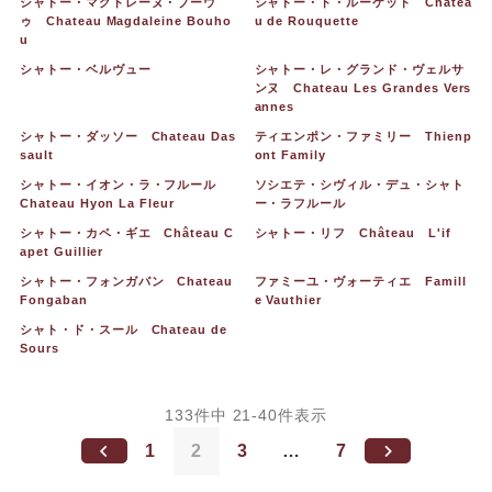
シャトー・マグドレーヌ・ブーウ
シャトー・ド・ルーケット Chatea
ゥ Chateau Magdaleine Bouho
u de Rouquette
u
シャトー・ベルヴュー
シャトー・レ・グランド・ヴェルサ
ンヌ Chateau Les Grandes Vers
annes
シャトー・ダッソー Chateau Das
ティエンポン・ファミリー Thienp
sault
ont Family
シャトー・イオン・ラ・フルール
ソシエテ・シヴィル・デュ・シャト
Chateau Hyon La Fleur
ー・ラフルール
シャトー・カペ・ギエ Château C
シャトー・リフ Château L'if
apet Guillier
シャトー・フォンガバン Chateau
ファミーユ・ヴォーティエ Famill
Fongaban
e Vauthier
シャト・ド・スール Chateau de
Sours
133
件中
21
-
40
件表示
1
2
3
…
7