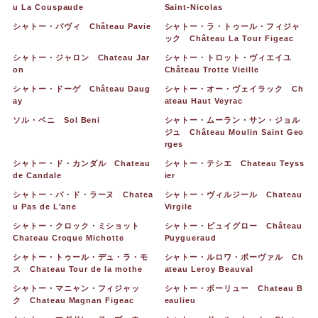
u La Couspaude
Saint-Nicolas
シャトー・パヴィ Château Pavie
シャトー・ラ・トゥール・フィジャ
ック Château La Tour Figeac
シャトー・ジャロン Chateau Jar
シャトー・トロット・ヴィエイユ
on
Château Trotte Vieille
シャトー・ドーゲ Château Daug
シャトー・オー・ヴェイラック Ch
ay
ateau Haut Veyrac
ソル・ベニ Sol Beni
シャトー・ムーラン・サン・ジョル
ジュ Château Moulin Saint Geo
rges
シャトー・ド・カンダル Chateau
シャトー・テシエ Chateau Teyss
de Candale
ier
シャトー・パ・ド・ラーヌ Chatea
シャトー・ヴィルジール Chateau
u Pas de L'ane
Virgile
シャトー・クロック・ミショット
シャトー・ピュイグロー Château
Chateau Croque Michotte
Puygueraud
シャトー・トゥール・デュ・ラ・モ
シャトー・ルロワ・ボーヴァル Ch
ス Chateau Tour de la mothe
ateau Leroy Beauval
シャトー・マニャン・フィジャッ
シャトー・ボーリュー Chateau B
ク Chateau Magnan Figeac
eaulieu