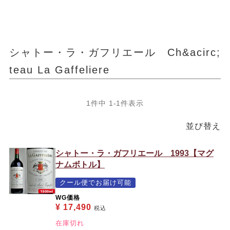
シャトー・ラ・ガフリエール Ch&acirc;
teau La Gaffeliere
1
件中
1
-
1
件表示
並び替え
シャトー・ラ・ガフリエール 1993【マグ
ナムボトル】
クール便でお届け可能
WG価格
¥
17,490
税込
在庫切れ