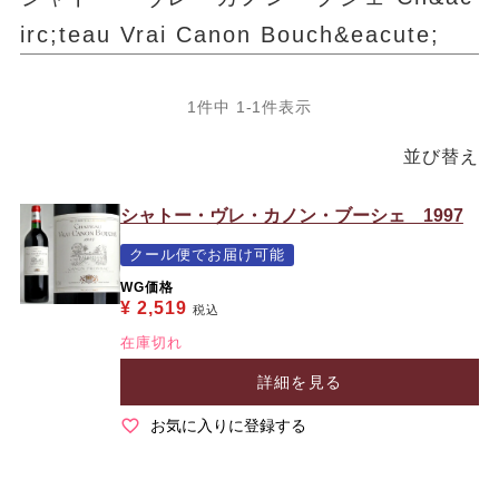
irc;teau Vrai Canon Bouch&eacute;
1
件中
1
-
1
件表示
並び替え
シャトー・ヴレ・カノン・ブーシェ 1997
クール便でお届け可能
WG価格
¥
2,519
税込
在庫切れ
詳細を見る
お気に入りに登録する