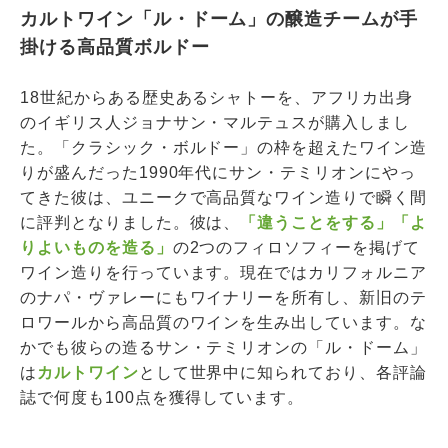
カルトワイン「ル・ドーム」の醸造チームが手
掛ける高品質ボルドー
18世紀からある歴史あるシャトーを、アフリカ出身
のイギリス人ジョナサン・マルテュスが購入しまし
た。「クラシック・ボルドー」の枠を超えたワイン造
りが盛んだった1990年代にサン・テミリオンにやっ
てきた彼は、ユニークで高品質なワイン造りで瞬く間
に評判となりました。彼は、
「違うことをする」「よ
りよいものを造る」
の2つのフィロソフィーを掲げて
ワイン造りを行っています。現在ではカリフォルニア
のナパ・ヴァレーにもワイナリーを所有し、新旧のテ
ロワールから高品質のワインを生み出しています。な
かでも彼らの造るサン・テミリオンの「ル・ドーム」
は
カルトワイン
として世界中に知られており、各評論
誌で何度も100点を獲得しています。