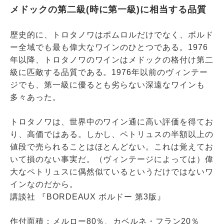
メドックの第二級(時に第一級)に相当する品質
歴史的に、トロタノワはポムロルだけでなく、
ボルド
ー全域でも最も偉大なワインのひとつである。
1976
年以降、トロタノワのワインはメドックの格付け第二
級に匹敵する品質である。1976年以前のヴィンテー
ジでも、第一級に優るとも劣らない深遠なワインも
多々あった。
トロタノワは、世界中のワイン通に高い評価を得てお
り、高価ではある。しかし、ペトリュスの半額以上の
値段で売られることはほとんどない。これは覚えてお
いて損のない事実だ。（ヴィンテージによっては）偉
大なペトリュスに偶然似ているというだけではないワ
インなのだから。
講談社 『BORDEAUX ボルドー 第3版』
作付面積：メルロー80％、カベルネ・フラン20％