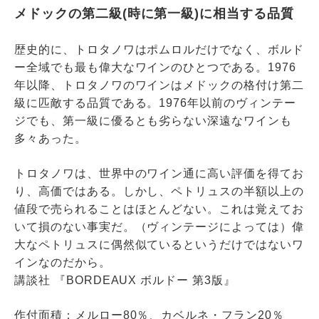
メドックの第二級(時に第一級)に相当する品質
歴史的に、トロタノワはポムロルだけでなく、
ボルド
ー全域でも最も偉大なワインのひとつである。
1976
年以降、トロタノワのワインはメドックの格付け第二
級に匹敵する品質である。1976年以前のヴィンテー
ジでも、第一級に優るとも劣らない深遠なワインも
多々あった。
トロタノワは、世界中のワイン通に高い評価を得てお
り、高価ではある。しかし、ペトリュスの半額以上の
値段で売られることはほとんどない。これは覚えてお
いて損のない事実だ。（ヴィンテージによっては）偉
大なペトリュスに偶然似ているというだけではないワ
インなのだから。
講談社 『BORDEAUX ボルドー 第3版』
作付面積：メルロー80％、カベルネ・フラン20％