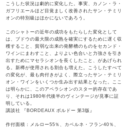
こうした状況は劇的に変化した。事実、カノン・ラ・
ガフリエールほど目覚ましく改善されたサン・テミリ
オンの特別級はほかにないであろう。
このシャトーの近年の成功をもたらした変化として
は、ブドウの最大限の成熟を確実にするために遅く収
穫すること、貧弱な出来の発酵槽のものをセカンド・
ワインにまわすこと、よりよい色合いと力強さを引き
出すためにマセラシオンを長くしたこと、があげられ
る。新樽が使用される割合も増えた。こうしたすべて
の変化が、最も肉付きがよく、際立ったサン・テミリ
オン・ワインをいくつか生み出す結果となった。ここ
は明らかに、このアペラシオンのスター的存在であ
り、それは1980年代後半のヴィンテージが見事に証
明している。
講談社 『BORDEAUX ボルドー 第3版』
作付面積：メルロー55％、カベルネ・フラン40％、