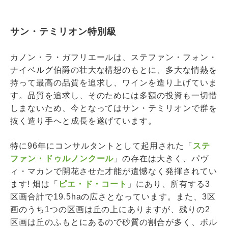
サン・テミリオン特別級
カノン・ラ・ガフリエールは、ステファン・フォン・
ナイベルグ伯爵の壮大な構想のもとに、多大な情熱を
持って最高の品質を追求し、ワインを造り上げていま
す。品質を追求し、そのためには多額の投資も一切惜
しまないため、今となってはサン・テミリオンで群を
抜く造り手へと成長を遂げています。
特に96年にコンサルタントとして起用された「
ステ
ファン・ドゥルノンクール
」の存在は大きく、パヴ
ィ・マカンで開花させた才能が遺憾なく発揮されてい
ます! 畑は「
ピエ・ド・コート
」にあり、所有する3
区画合計で19.5haの広さとなっています。また、3区
画のうち1つの区画は丘の上にありますが、残りの2
区画は丘のふもとにあるので砂質の割合が多く、ボル