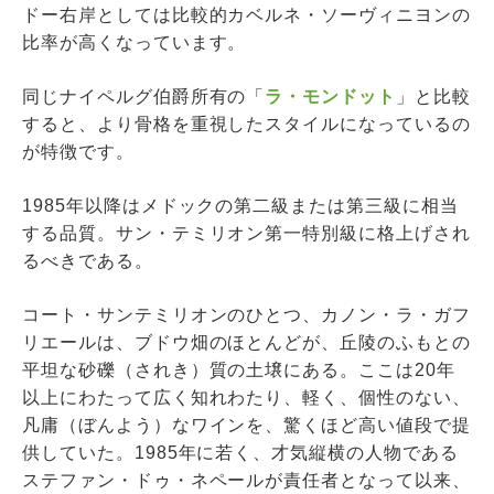
ドー右岸としては比較的カベルネ・ソーヴィニヨンの
比率が高くなっています。
同じナイペルグ伯爵所有の「
ラ・モンドット
」と比較
すると、より骨格を重視したスタイルになっているの
が特徴です。
1985年以降はメドックの第二級または第三級に相当
する品質。サン・テミリオン第一特別級に格上げされ
るべきである。
コート・サンテミリオンのひとつ、カノン・ラ・ガフ
リエールは、ブドウ畑のほとんどが、丘陵のふもとの
平坦な砂礫（されき）質の土壌にある。ここは20年
以上にわたって広く知れわたり、軽く、個性のない、
凡庸（ぼんよう）なワインを、驚くほど高い値段で提
供していた。1985年に若く、才気縦横の人物である
ステファン・ドゥ・ネペールが責任者となって以来、