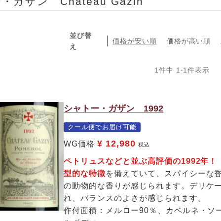
ガザン Chateau Gazin
並び替
価格が安い順
価格が高い順
え
1
件中
1
-
1
件表示
シャトー・ガザン 1992
クール便でお届け可能
¥
12,980
WG価格
税込
ペトリュスなどと並ぶ高評価の1992年
型的な特徴
を備えていて、スパイシーな
の動物的な香りが感じられます。デリケ
れ、バランスのよさが感じられます。
作付面積：メルロー90％、カベルネ・ソ