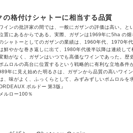
クの格付けシャトーに相当する品質
ワインの批評家の間では、一般にガザンの評価は高い。と
位置にあるからである。実際、ガザンは1969年に5ha 
のシャトーとしてのガザンの業績は、1960年代、1970
は鮮やかな巻き返しに出て、1980年代後半以降は連続し
変動がなく、ガザンはいつでも高価なワインであった。歴
ポムロルの高台に位置するという戦略的に有利な立地条件
と1989年に見え始めた明るさは、ガザンから品質の高いワ
は、味がよく、ふっくらとして、みずみずしいポムロルを
ORDEAUX ボルドー 第3版』
メルロー100％