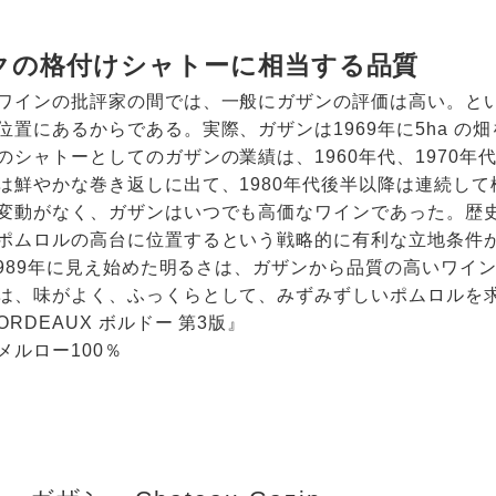
クの格付けシャトーに相当する品質
ワインの批評家の間では、一般にガザンの評価は高い。と
位置にあるからである。実際、ガザンは1969年に5ha 
のシャトーとしてのガザンの業績は、1960年代、1970
は鮮やかな巻き返しに出て、1980年代後半以降は連続し
変動がなく、ガザンはいつでも高価なワインであった。歴
ポムロルの高台に位置するという戦略的に有利な立地条件
と1989年に見え始めた明るさは、ガザンから品質の高いワ
は、味がよく、ふっくらとして、みずみずしいポムロルを
ORDEAUX ボルドー 第3版』
メルロー100％