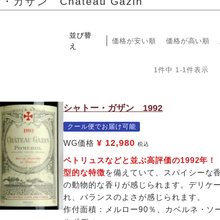
ガザン Chateau Gazin
並び替
価格が安い順
価格が高い順
え
1
件中
1
-
1
件表示
シャトー・ガザン 1992
クール便でお届け可能
¥
12,980
WG価格
税込
ペトリュスなどと並ぶ高評価の1992年
型的な特徴
を備えていて、スパイシーな
の動物的な香りが感じられます。デリケ
れ、バランスのよさが感じられます。
作付面積：メルロー90％、カベルネ・ソ