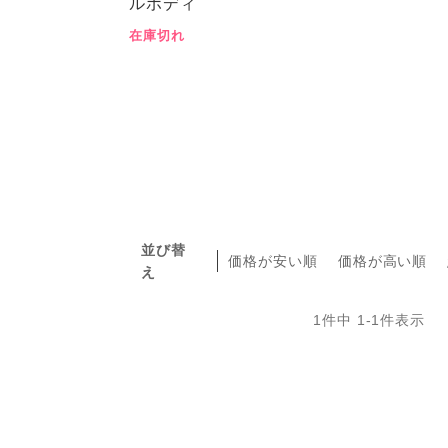
ルボディ
在庫切れ
並び替
価格が安い順
価格が高い順
え
1
件中
1
-
1
件表示