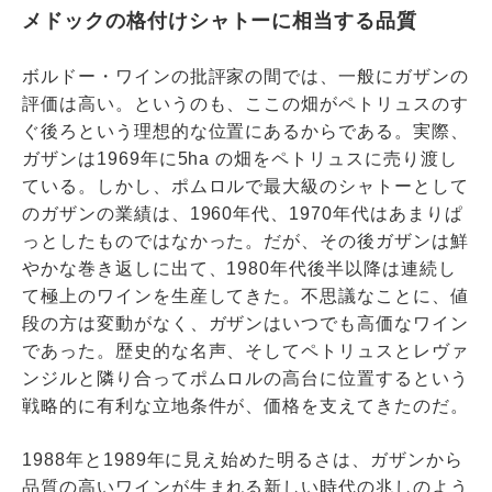
メドックの格付けシャトーに相当する品質
ボルドー・ワインの批評家の間では、一般にガザンの
評価は高い。というのも、ここの畑がペトリュスのす
ぐ後ろという理想的な位置にあるからである。実際、
ガザンは1969年に5ha の畑をペトリュスに売り渡し
ている。しかし、ポムロルで最大級のシャトーとして
のガザンの業績は、1960年代、1970年代はあまりぱ
っとしたものではなかった。だが、その後ガザンは鮮
やかな巻き返しに出て、1980年代後半以降は連続し
て極上のワインを生産してきた。不思議なことに、値
段の方は変動がなく、ガザンはいつでも高価なワイン
であった。歴史的な名声、そしてペトリュスとレヴァ
ンジルと隣り合ってポムロルの高台に位置するという
戦略的に有利な立地条件が、価格を支えてきたのだ。
1988年と1989年に見え始めた明るさは、ガザンから
品質の高いワインが生まれる新しい時代の兆しのよう