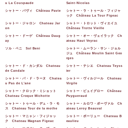
u La Couspaude
Saint-Nicolas
シャトー・パヴィ Château Pavie
シャトー・ラ・トゥール・フィジャ
ック Château La Tour Figeac
シャトー・ジャロン Chateau Jar
シャトー・トロット・ヴィエイユ
on
Château Trotte Vieille
シャトー・ドーゲ Château Daug
シャトー・オー・ヴェイラック Ch
ay
ateau Haut Veyrac
ソル・ベニ Sol Beni
シャトー・ムーラン・サン・ジョル
ジュ Château Moulin Saint Geo
rges
シャトー・ド・カンダル Chateau
シャトー・テシエ Chateau Teyss
de Candale
ier
シャトー・パ・ド・ラーヌ Chatea
シャトー・ヴィルジール Chateau
u Pas de L'ane
Virgile
シャトー・クロック・ミショット
シャトー・ピュイグロー Château
Chateau Croque Michotte
Puygueraud
シャトー・トゥール・デュ・ラ・モ
シャトー・ルロワ・ボーヴァル Ch
ス Chateau Tour de la mothe
ateau Leroy Beauval
シャトー・マニャン・フィジャッ
シャトー・ボーリュー Chateau B
ク Chateau Magnan Figeac
eaulieu