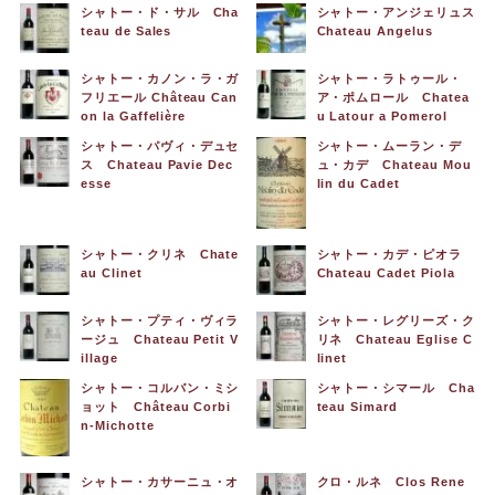
シャトー・ド・サル Cha
シャトー・アンジェリュス
teau de Sales
Chateau Angelus
シャトー・カノン・ラ・ガ
シャトー・ラトゥール・
フリエール Château Can
ア・ポムロール Chatea
on la Gaffelière
u Latour a Pomerol
シャトー・パヴィ・デュセ
シャトー・ムーラン・デ
ス Chateau Pavie Dec
ュ・カデ Chateau Mou
esse
lin du Cadet
シャトー・クリネ Chate
シャトー・カデ・ピオラ
au Clinet
Chateau Cadet Piola
シャトー・プティ・ヴィラ
シャトー・レグリーズ・ク
ージュ Chateau Petit V
リネ Chateau Eglise C
illage
linet
シャトー・コルバン・ミシ
シャトー・シマール Cha
ョット Château Corbi
teau Simard
n-Michotte
シャトー・カサーニュ・オ
クロ・ルネ Clos Rene