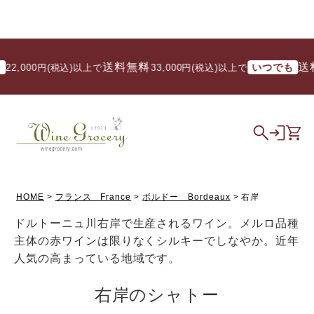
送料無料
送料無料
いつでも
0円(税込)以上で
/ 33,000円(税込)以上で
HOME
フランス France
ボルドー Bordeaux
右岸
ドルトーニュ川右岸で生産されるワイン。メルロ品種
主体の赤ワインは限りなくシルキーでしなやか。近年
人気の高まっている地域です。
右岸のシャトー