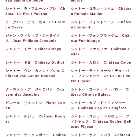
eau Sainte Colombe
uintus
シャトー・ラ・フルール・プレ Ch
シャトー・ロラン・マイエ Châtea
âteau La Fleur Pourret
u Rolland Maillet
ラ・クロワ・デュ・カス La Croix
シャトー・フォントニール Châtea
du Casse
u Fontenil
ジャン・フィリップ・ジャヌイク
シャトー・フォンブラージュ Chât
ス Jean Philippe Janoueix
eau Fombrauge
シャトー・モヤ Château Moya
シャトー・ファルファ Château F
alfas
シャトー・ギヨ Château Guillot
シャトー・カロン Château Calon
シャトー・ヴレ・カノン・ブシェ C
シャトー・ラ・トゥール・デュ・パ
hâteau Vrai Canon Bouché
ン・フィジャック Ch La Tour du
Pin Figeac
クーヴァン・デ・ジャコバン Cou
シャトー・コート・ド・バロー Ch
vent des Jacobins
âteau Côte de Baleau
ピエール・リュルトン Pierre Lurt
シャトー・カプ・ド・フォジェー
on
ル Château Cap de Faugères
シャトー・ルジェ Château Roug
シャトー・ロシェ・ベルヴュー・フ
et
ィジャック Château Rocher Bell
evue Figeac
シャトー・ラ・クスポード Châtea
シャトー・サン・ニコラ Château