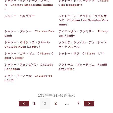
シャトー・マグドレーヌ・ブーウ
シャトー・ド・ルーケット Chatea
ゥ Chateau Magdaleine Bouho
u de Rouquette
u
シャトー・ベルヴュー
シャトー・レ・グランド・ヴェルサ
ンヌ Chateau Les Grandes Vers
annes
シャトー・ダッソー Chateau Das
ティエンポン・ファミリー Thienp
sault
ont Family
シャトー・イオン・ラ・フルール
ソシエテ・シヴィル・デュ・シャト
Chateau Hyon La Fleur
ー・ラフルール
シャトー・カペ・ギエ Château C
シャトー・リフ Château L'if
apet Guillier
シャトー・フォンガバン Chateau
ファミーユ・ヴォーティエ Famill
Fongaban
e Vauthier
シャト・ド・スール Chateau de
Sours
133
件中
21
-
40
件表示
1
2
3
…
7