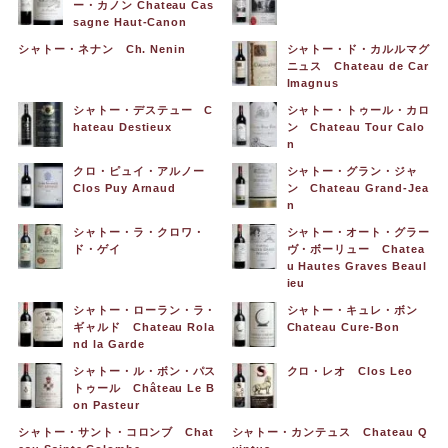
ー・カノン Chateau Cas
sagne Haut-Canon
シャトー・ネナン Ch. Nenin
シャトー・ド・カルルマグ
ニュス Chateau de Car
lmagnus
シャトー・デステュー C
シャトー・トゥール・カロ
hateau Destieux
ン Chateau Tour Calo
n
クロ・ピュイ・アルノー
シャトー・グラン・ジャ
Clos Puy Arnaud
ン Chateau Grand-Jea
n
シャトー・ラ・クロワ・
シャトー・オート・グラー
ド・ゲイ
ヴ・ボーリュー Chatea
u Hautes Graves Beaul
ieu
シャトー・ローラン・ラ・
シャトー・キュレ・ボン
ギャルド Chateau Rola
Chateau Cure-Bon
nd la Garde
シャトー・ル・ボン・パス
クロ・レオ Clos Leo
トゥール Château Le B
on Pasteur
シャトー・サント・コロンブ Chat
シャトー・カンテュス Chateau Q