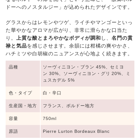
ドーへのノスタルジー」が込められたデザインです。
グラスからはレモンやツゲ、ライチやマンゴーといっ
た華やかなアロマが広がり、非常に滑らかな口当た
り。
上質な酸とまろやかなボディが調和
し、
名門の貫
禄と気品
を感じさせます。余韻には柑橘の爽やかさ、
ハチミツや白胡椒のニュアンスが心地よく続きます。
品種
ソーヴィニヨン・ブラン 45%、セミヨ
ン 30%、ソーヴィニヨン・グリ 20%、ミ
ュスカデル 5%
色・タイプ
白・辛口
生産国・地方
フランス、ボルドー地方
容量
750ml
原語
Pierre Lurton Bordeaux Blanc