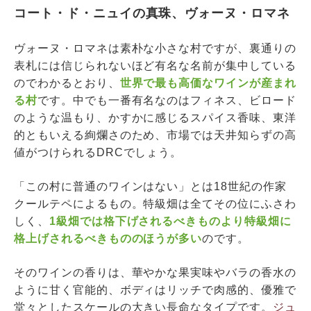
コート・ド・ニュイの真珠、ヴォーヌ・ロマネ
ヴォーヌ・ロマネは素朴な小さな村ですが、裏通りの
表札には信じられないほど有名な名前が集中している
のでわかるとおり、
世界で最も高価なワインが産まれ
る村
です。中でも一番有名なのはフィネス、ビロード
のような温もり、かすかに感じるスパイス香味、東洋
的ともいえる絢爛さのため、市場では天井知らずの高
値がつけられるDRCでしょう。
「この村に普通のワインはない」とは18世紀の作家
クールテペによるもの。特級畑は全てその位にふさわ
しく、
1級畑では格下げされるべきものより特級畑に
格上げされるべきもののほうが多い
のです。
そのワインの香りは、華やかな果実味やバラの香水の
ように甘く官能的、ボディはリッチで肉感的、優雅で
堂々としたスケールの大きい長命なタイプです。
ジュ