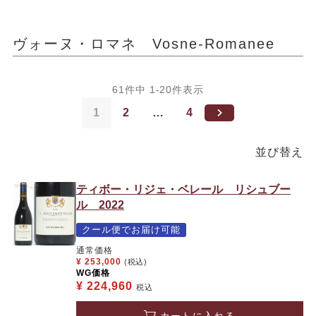
ヴォーヌ・ロマネ Vosne-Romanee
61
件中
1
-
20
件表示
1
2
…
4
並び替え
ティボー・リジェ・ベレール リシュブー
ル 2022
クール便でお届け可能
通常価格
¥
253,000
(税込)
WG価格
¥
224,960
税込
カートに入れる