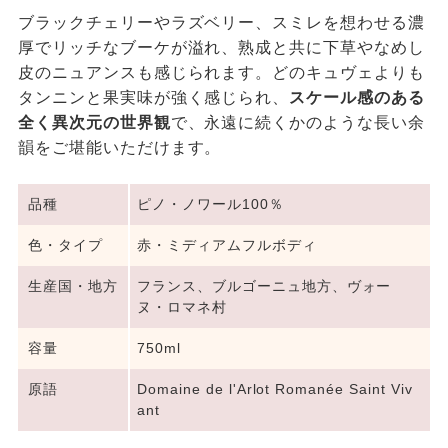
ブラックチェリーやラズベリー、スミレを想わせる濃
厚でリッチなブーケが溢れ、熟成と共に下草やなめし
皮のニュアンスも感じられます。どのキュヴェよりも
タンニンと果実味が強く感じられ、
スケール感のある
全く異次元の世界観
で、永遠に続くかのような長い余
韻をご堪能いただけます。
品種
ピノ・ノワール100％
色・タイプ
赤・ミディアムフルボディ
生産国・地方
フランス、ブルゴーニュ地方、ヴォー
ヌ・ロマネ村
容量
750ml
原語
Domaine de l'Arlot Romanée Saint Viv
ant