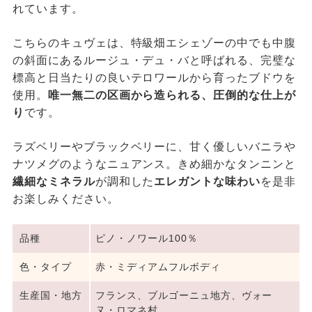
れています。
こちらのキュヴェは、特級畑エシェゾーの中でも中腹
の斜面にあるルージュ・デュ・バと呼ばれる、完璧な
標高と日当たりの良いテロワールから育ったブドウを
使用。
唯一無二の区画から造られる、圧倒的な仕上が
り
です。
ラズベリーやブラックベリーに、甘く優しいバニラや
ナツメグのようなニュアンス。きめ細かなタンニンと
繊細なミネラル
が調和した
エレガントな味わい
を是非
お楽しみください。
品種
ピノ・ノワール100％
色・タイプ
赤・ミディアムフルボディ
生産国・地方
フランス、ブルゴーニュ地方、ヴォー
ヌ・ロマネ村