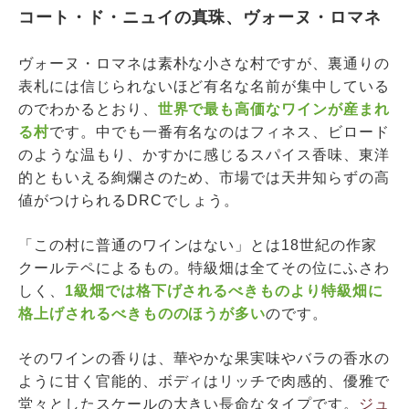
コート・ド・ニュイの真珠、ヴォーヌ・ロマネ
ヴォーヌ・ロマネは素朴な小さな村ですが、裏通りの
表札には信じられないほど有名な名前が集中している
のでわかるとおり、
世界で最も高価なワインが産まれ
る村
です。中でも一番有名なのはフィネス、ビロード
のような温もり、かすかに感じるスパイス香味、東洋
的ともいえる絢爛さのため、市場では天井知らずの高
値がつけられるDRCでしょう。
「この村に普通のワインはない」とは18世紀の作家
クールテペによるもの。特級畑は全てその位にふさわ
しく、
1級畑では格下げされるべきものより特級畑に
格上げされるべきもののほうが多い
のです。
そのワインの香りは、華やかな果実味やバラの香水の
ように甘く官能的、ボディはリッチで肉感的、優雅で
堂々としたスケールの大きい長命なタイプです。
ジュ